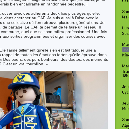
CYC
errais bien encadrante en randonnée pédestre. »
Sam
etrouver avec des adhérents deux fois plus âgés qu’elle.
les
je viens chercher au CAF. Je suis aussi à l’aise avec le
une collective où l’on retrouve plusieurs générations. Je
n, de partage. Le CAF te permet de te faire un réseau. Il
Lun
 commune, quel que soit son milieu professionnel. Une fois
Ses
iper aux sorties programmées et organiser des courses avec
Mar
co
lle l’aime tellement qu’elle s’en est fait tatouer une à
 rappel de toutes les émotions fortes qu’elle éprouve dans
Iti
 « Des peurs, des purs bonheurs, des doutes, des moments
? C’est un vrai tourbillon. »
Mar
Tra
18h
Jeu
Cyc
Jeu
Mur
Sam
Alpi