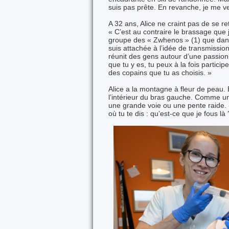
suis pas prête. En revanche, je me v
A 32 ans, Alice ne craint pas de se r
« C’est au contraire le brassage que 
groupe des « Zwhenos » (1) que dans 
suis attachée à l’idée de transmissio
réunit des gens autour d’une passion
que tu y es, tu peux à la fois partic
des copains que tu as choisis. »
Alice a la montagne à fleur de peau. E
l’intérieur du bras gauche. Comme un
une grande voie ou une pente raide.
où tu te dis : qu’est-ce que je fous là 