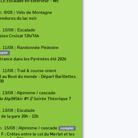
LE Escalade en Exterieur - WE
. 8/08
|
Vélo de Montagne
 enduros du lac noir
. 10/08
|
Escalade
sion Croizat 12h/14h
. 11/08
|
Randonnée Pédestre
mplet
nérance dans les Pyrénées été 2026
. 11/08
|
Trail & course orient.
il au Bout du monde - Départ Barillettes
30
. 13/08
|
Alpinisme / cascade
le AlpiNSkir #1 // Soirée Théorique 7
. 13/08
|
Escalade
 de la gare 20h - 22h
. 15/08
|
Alpinisme / cascade
complet
 F : Crêtes entre le col du Merlet et les