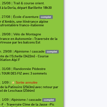
. 25/08
|
Trail & course orient.
l à la Doria, départ Barillette 18h30
. 27/08
|
École d'aventure
complet
r d'Ambin, une itinérance alpine
nsfrontalière franco-italienne
. 28/08
|
Vélo de Montagne
nérance en Autonomie : Traversée de la
rtreuse par les balcons Est
. 29/08
|
Alpinisme / cascade
complet
nte de l'Echelle (3422m) - Course
itiation Alpi F
. 31/08
|
Randonnée Pédestre
k TOUR DES FIZ avec 3 sommets
. 1/09
|
Sortie annulée
 de la Patinoire (2563m) avec retour par
Col de Leschaux (2564m)
. 1/09
|
Alpinisme / cascade
complet
i-F - Traversée Cîme de la Jasse -Pic