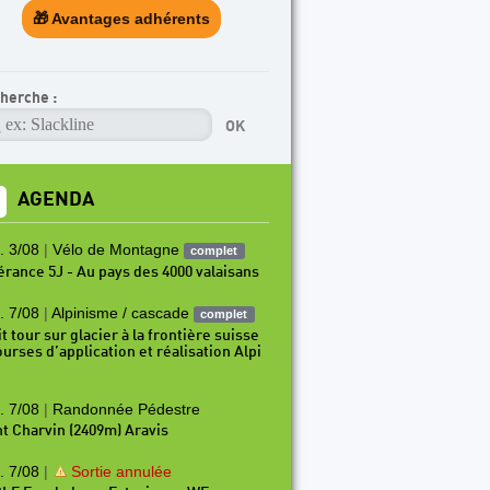
🎁 Avantages adhérents
herche :
AGENDA
. 3/08
|
Vélo de Montagne
complet
nérance 5J - Au pays des 4000 valaisans
. 7/08
|
Alpinisme / cascade
complet
t tour sur glacier à la frontière suisse
ourses d’application et réalisation Alpi
. 7/08
|
Randonnée Pédestre
t Charvin (2409m) Aravis
. 7/08
|
Sortie annulée