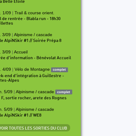
a Belle Etoile
. 1/09
|
Trail & course orient.
il de rentrée - Blabla run - 18h30
illettes
. 3/09
|
Alpinisme / cascade
le AlpiNSkir #1 // Soirée Prépa 8
. 3/09
|
Accueil
rée d'information - Bénévolat Accueil
. 4/09
|
Vélo de Montagne
complet
k-end d'intégration à Guillestre -
tes-Alpes
. 5/09
|
Alpinisme / cascade
complet
i F, sortie rocher, arete des Rognes
. 5/09
|
Alpinisme / cascade
le AlpiNSkir #1 // WE8
 VOIR TOUTES LES SORTIES DU CLUB