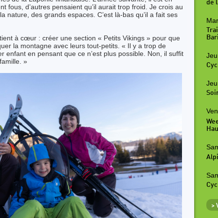
de l
t fous, d’autres pensaient qu’il aurait trop froid. Je crois au
e la nature, des grands espaces. C’est là-bas qu’il a fait ses
Mar
Tra
i tient à cœur : créer une section « Petits Vikings » pour que
Bar
uer la montagne avec leurs tout-petits. « Il y a trop de
 enfant en pensant que ce n’est plus possible. Non, il suffit
Jeu
 famille. »
Cyc
Jeu
Soi
Ven
Wee
Hau
Sam
Alp
Sam
Cyc
>