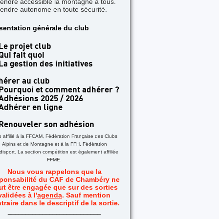
rendre accessible la montagne à tous.
rendre autonome en toute sécurité.
sentation générale du club
Le projet club
Qui fait quoi
La gestion des initiatives
hérer au club
Pourquoi et comment adhérer ?
Adhésions 2025 / 2026
Adhérer en ligne
Renouveler son adhésion
b affilié à la FFCAM, Fédération Française des Clubs
Alpins et de Montagne et à la FFH, Fédération
isport. La section compétition est également affiliée
FFME.
Nous vous rappelons que la
ponsabilité du CAF de Chambéry ne
ut être engagée que sur des sorties
validées à l'
agenda
. Sauf mention
traire dans le descriptif de la sortie.
_
__________________________