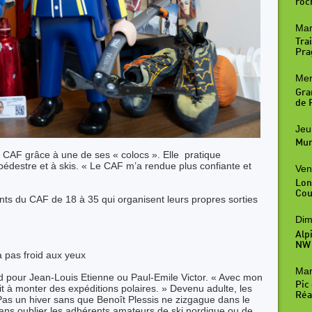
roc
Mar
Trai
Pra
Mer
Gra
de R
Jeu
Mur
e CAF grâce à une de ses « colocs ». Elle pratique
 pédestre et à skis. « Le CAF m’a rendue plus confiante et
Ven
Lon
Cou
ts du CAF de 18 à 35 qui organisent leurs propres sorties
Dim
Alp
NW
a pas froid aux yeux
Mar
rend pour Jean-Louis Etienne ou Paul-Emile Victor. « Avec mon
Pic
t à monter des expéditions polaires. » Devenu adulte, les
Réal
 Pas un hiver sans que Benoît Plessis ne zizgague dans le
ns oublier les adhérents amateurs de ski nordique ou de