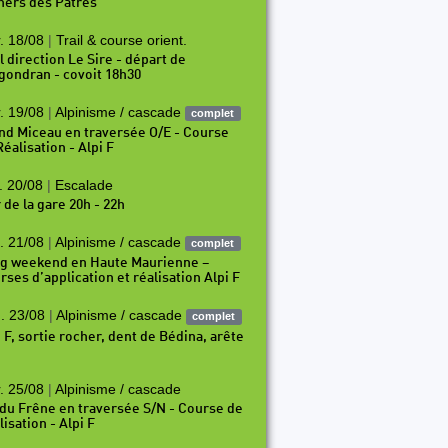
hers des Pâtres
. 18/08
|
Trail & course orient.
l direction Le Sire - départ de
gondran - covoit 18h30
. 19/08
|
Alpinisme / cascade
complet
nd Miceau en traversée O/E - Course
éalisation - Alpi F
. 20/08
|
Escalade
 de la gare 20h - 22h
. 21/08
|
Alpinisme / cascade
complet
g weekend en Haute Maurienne –
rses d’application et réalisation Alpi F
. 23/08
|
Alpinisme / cascade
complet
i F, sortie rocher, dent de Bédina, arête
. 25/08
|
Alpinisme / cascade
 du Frêne en traversée S/N - Course de
isation - Alpi F