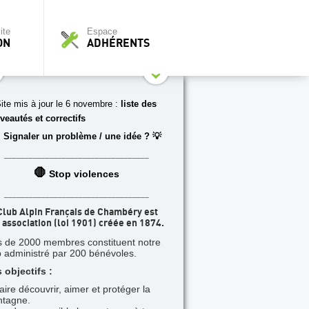
ite
Espace
ON
ADHÉRENTS
ite mis à jour le 6 novembre :
liste des
veautés et correctifs
 Signaler un problème / une idée ? 💡
___________________________________
🛑
Stop violences
___________________________________
Club Alpin Français de Chambéry est
 association (loi 1901) créée en 1874.
s de 2000 membres constituent notre
b administré par 200 bénévoles.
 objectifs :
faire découvrir, aimer et protéger la
tagne.