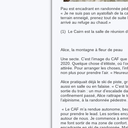
Pau est encadrant en randonnée péde
« Je ne suis pas un ayatollah de la ca
terrain enneigé, prenez tout de suite
arrivé au refuge au chaud.»
(1) Le Cairn est la salle de réuni
Alice, la montagne à fleur de peau
Une secte. C’est l’image du CAF que 
2020. Quelque chose d’élitiste, où l’o
attirée. Pour arranger les choses, l’
non plus pour prendre l’air. « Heure
Alice pratiquait déjà le ski de piste, 
aussi en salle ou en falaise. « C’est
sortie du train : un mur d’escalade dan
confinement passé, Alice rattrape le 
l’alpinisme, à la randonnée pédestre.
« Le CAF m’a rendue autonome, beau
pour prendre le lead. Les sorties en
autour de nous. Je commence à emmen
me font sortir de ma zone de confort
encadrante en ski de randonnée. Malgr