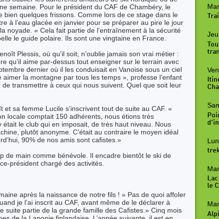
Mar
ne semaine. Pour le président du CAF de Chambéry, le
e bien quelques frissons. Comme lors de ce stage dans le
Trai
tre à l’eau glacée en janvier pour se préparer au pire le jour
 noyade. « Cela fait partie de l’entraînement à la sécurité
Jeu
e le guide polaire. Ils sont une vingtaine en France.
Tou
tra
oît Plessis, où qu’il soit, n’oublie jamais son vrai métier :
e qu’il aime par-dessus tout enseigner sur le terrain avec
embre dernier où il les conduisait en Vanoise sous un ciel
Ven
re aimer la montagne par tous les temps », professe l’enfant
Iti
ir de transmettre à ceux qui nous suivent. Quel que soit leur
Cha
Sam
ît et sa femme Lucile s’inscrivent tout de suite au CAF. «
Poi
n locale comptait 150 adhérents, nous étions très
d'in
tait le club qui en imposait, de très haut niveau. Nous
chine, plutôt anonyme. C’était au contraire le moyen idéal
urd’hui, 90% de nos amis sont cafistes.»
Lun
tre
de main comme bénévole. Il encadre bientôt le ski de
ice-président chargé des activités.
Mar
Lac
le 
maine après la naissance de notre fils ! » Pas de quoi affoler
 quand je l’ai inscrit au CAF, avant même de le déclarer à
Mar
ut de suite partie de la grande famille des Cafistes.» Cinq mois
Alp
es de la Laponie finlandaise. L’année suivante, il est en