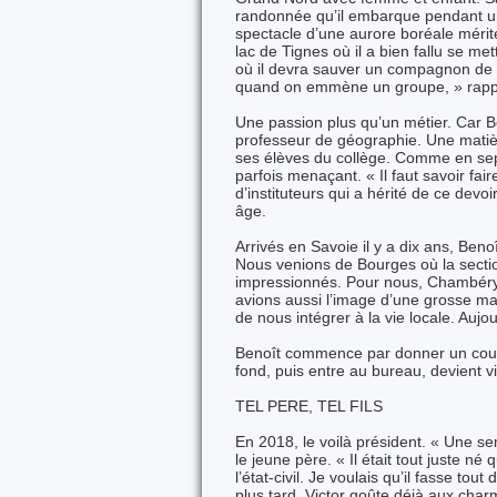
randonnée qu’il embarque pendant u
spectacle d’une aurore boréale mérit
lac de Tignes où il a bien fallu se met
où il devra sauver un compagnon de la
quand on emmène un groupe, » rappell
Une passion plus qu’un métier. Car Ben
professeur de géographie. Une matièr
ses élèves du collège. Comme en sept
parfois menaçant. « Il faut savoir fai
d’instituteurs qui a hérité de ce devo
âge.
Arrivés en Savoie il y a dix ans, Beno
Nous venions de Bourges où la sectio
impressionnés. Pour nous, Chambéry é
avions aussi l’image d’une grosse ma
de nous intégrer à la vie locale. Aujo
Benoît commence par donner un coup 
fond, puis entre au bureau, devient v
TEL PERE, TEL FILS
En 2018, le voilà président. « Une se
le jeune père. « Il était tout juste né
l’état-civil. Je voulais qu’il fasse to
plus tard, Victor goûte déjà aux charm