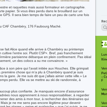
stre et raquettes mais aussi formateur en cartographie.
rte papier. Si vous êtes perdu dans le brouillard sur un
 le GPS. Il sera bien temps de faire un peu de carto une fois
Rec
on du CAF Chambéry, 176 Faubourg Maché.
se fait Alice quand elle arrive à Chambéry au printemps
n cultive l’entre soi. Plutôt CSP+. Bref, pas franchement
Lun
infirmière parisienne débarque en plein confinement. Pas idéal
Iti
usement, un des colocs a su me convaincre. »
grâce à son père qui l’avait initiée aux Houches. Elle grimpait
Ven
 la première chose qui m’a plu à Chambéry quand je suis
Peti
s la gare. Je me suis dit que j’allais aimer cette ville.» Le
– C
temps perdu. Elle va se mettre au ski de randonnée, à
F
Ven
coup plus confiante. Je manquais encore d’assurance
Mon
cadrées nous apprennent à nous responsabiliser, à regarder
er des amis à mon tour, à rechercher des itinéraires qui
. Mais je ne me sens pas encore légitime pour devenir
Ven
é les stages « neige et avalanche » que j’ai suivis, je ne