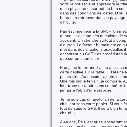
sortir la boussole et apprendre la tria
de la physique et surtout du bon sen
dans des conditions délicates. D’où l’
beau et à retrouver dans le paysage ce
difficulté. »
Pau est ingénieur à la SNCF. Un métie
quand il s’occupe des questions de sé
accident. On cherche surtout à compr
d’autres. Le facteur humain est ce qu’
met dans des situations auxquelles i
encadrant au CAF. Les procédures de
que sur un chantier. »
Pau aime le terrain, il aime aussi ce 
carte dépliée sur la table. « J’ai une 
points-clés. Au besoin, j’ajoute les 
Une fois sur le terrain, je compare. 
leur trace de rando sans connaître le
jamais à l’abri d’une surprise.
Je ne suis pas un ayatollah de la cart
circulent sans carte papier. Si vous ê
tout de suite le GPS. Il sera bien tem
chaud. »
A 44 ans, Pau, est aussi encadrant 
neige et avalanches. Impressionné d