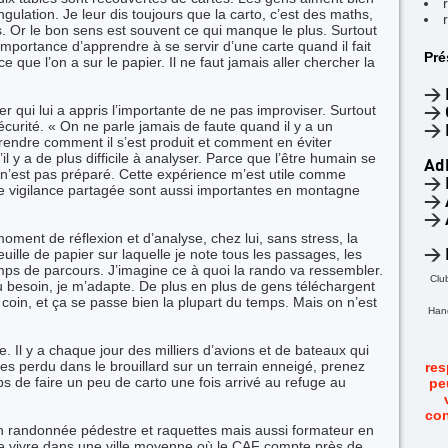
ngulation. Je leur dis toujours que la carto, c’est des maths,
s. Or le bon sens est souvent ce qui manque le plus. Surtout
importance d’apprendre à se servir d’une carte quand il fait
Pré
 que l’on a sur le papier. Il ne faut jamais aller chercher la
>
r qui lui a appris l’importante de ne pas improviser. Surtout
>
curité. « On ne parle jamais de faute quand il y a un
>
endre comment il s’est produit et comment en éviter
il y a de plus difficile à analyser. Parce que l’être humain se
Ad
l n’est pas préparé. Cette expérience m’est utile comme
>
 vigilance partagée sont aussi importantes en montagne
>
>
moment de réflexion et d’analyse, chez lui, sans stress, la
feuille de papier sur laquelle je note tous les passages, les
>
temps de parcours. J’imagine ce à quoi la rando va ressembler.
Clu
Au besoin, je m’adapte. De plus en plus de gens téléchargent
 coin, et ça se passe bien la plupart du temps. Mais on n’est
Hand
e. Il y a chaque jour des milliers d’avions et de bateaux qui
tes perdu dans le brouillard sur un terrain enneigé, prenez
res
ps de faire un peu de carto une fois arrivé au refuge au
pe
con
en randonnée pédestre et raquettes mais aussi formateur en
e vivre dans une ville moyenne où le CAF compte près de