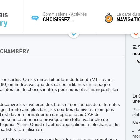
Commissions - Activités
La carte du s
CHOISISSEZ...
NAVIGATI
💻 S
F CHAMBÉRY
nou

e les cartes. On les enroulait autour du tube du VTT avant
s 80, on ne trouvait que des cartes militaires en Espagne.
ait des tas de choses inutiles pour nous et s’il manquait plein
Le 
une
découvre les mystères des traits et des taches de différentes
ge. Trente ans plus tard, les courbes de niveau n’ont plus
Plu
u’il est devenu formateur en cartographie au CAF de
clu
’une séance annoncée provoque une telle avalanche de
Nos
higénie, Alpine Quest et autres applications à télécharger, le
 cafistes. Un talisman.
mon
 dix tables sont recouvertes de cartes. Les gens aiment bien