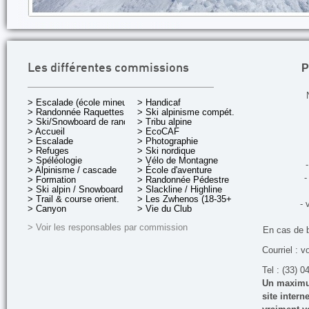
P
Les différentes commissions
> Escalade (école mineurs)
> Handicaf
> Randonnée Raquettes
> Ski alpinisme compét.
> Ski/Snowboard de rando.
> Tribu alpine
> Accueil
> EcoCAF
> Escalade
> Photographie
> Refuges
> Ski nordique
> Spéléologie
> Vélo de Montagne
-
> Alpinisme / cascade
> École d'aventure
-
> Formation
> Randonnée Pédestre
> Ski alpin / Snowboard
> Slackline / Highline
> Trail & course orient.
> Les Zwhenos (18-35+ ans)
- 
> Canyon
> Vie du Club
> Voir les responsables par commission
En cas de 
Courriel : v
Tel : (33) 0
Un maximum
site inter