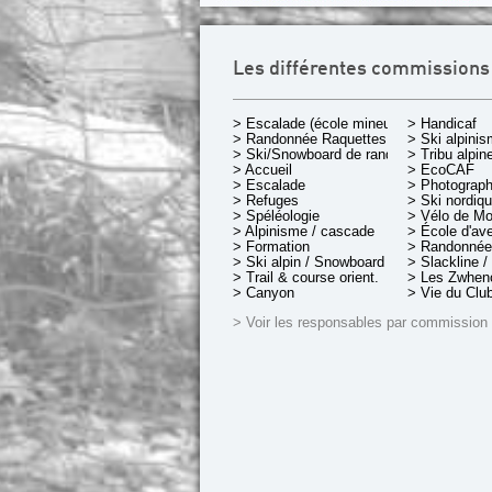
Les différentes commissions
> Escalade (école mineurs)
> Handicaf
> Randonnée Raquettes
> Ski alpini
> Ski/Snowboard de rando.
> Tribu alpin
> Accueil
> EcoCAF
> Escalade
> Photograph
> Refuges
> Ski nordiq
> Spéléologie
> Vélo de M
> Alpinisme / cascade
> École d'av
> Formation
> Randonnée
> Ski alpin / Snowboard
> Slackline /
> Trail & course orient.
> Les Zwheno
> Canyon
> Vie du Clu
> Voir les responsables par commission