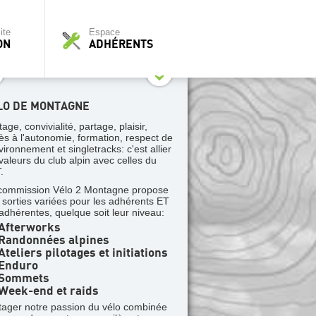
ite
Espace
ON
ADHÉRENTS
LO DE MONTAGNE
tage, convivialité, partage, plaisir,
ès à l'autonomie, formation, respect de
vironnement et singletracks: c'est allier
 valeurs du club alpin avec celles du
.
commission Vélo 2 Montagne propose
 sorties variées pour les adhérents ET
 adhérentes, quelque soit leur niveau:
Afterworks
Randonnées alpines
teliers pilotages et initiations
Enduro
Sommets
Week-end et raids
tager notre passion du vélo combinée