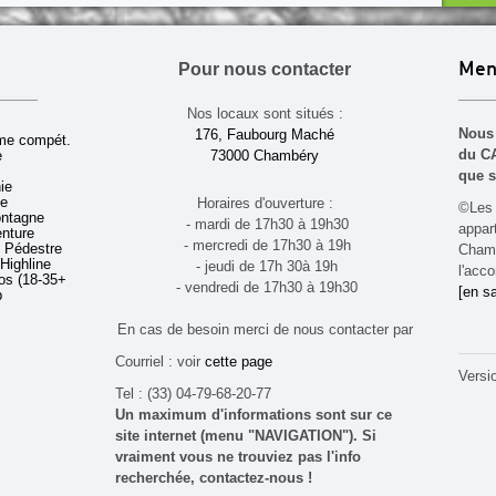
Pour nous contacter
Men
Nos locaux sont situés :
Nous 
176, Faubourg Maché
sme compét.
du CA
e
73000 Chambéry
que s
ie
ue
Horaires d'ouverture :
©Les 
ontagne
- mardi de 17h30 à 19h30
appa
enture
- mercredi de 17h30 à 19h
 Pédestre
Chamb
 Highline
- jeudi de 17h 30à 19h
l'acco
s (18-35+ ans)
- vendredi de 17h30 à 19h30
[en sa
b
En cas de besoin merci de nous contacter par
Courriel : voir
cette page
Versi
Tel : (33) 04-79-68-20-77
Un maximum d'informations sont sur ce
site internet (menu "NAVIGATION"). Si
vraiment vous ne trouviez pas l'info
recherchée, contactez-nous !