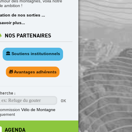
'amour des montagnes, voilà notre
le ambition !
ation de nos sorties ...
savoir plus...
NOS PARTENAIRES
🏛️ Soutiens institutionnels
🎁 Avantages adhérents
herche :
commission
Vélo de Montagne
quement
AGENDA