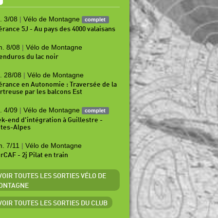
. 3/08
|
Vélo de Montagne
complet
nérance 5J - Au pays des 4000 valaisans
. 8/08
|
Vélo de Montagne
 enduros du lac noir
. 28/08
|
Vélo de Montagne
nérance en Autonomie : Traversée de la
rtreuse par les balcons Est
. 4/09
|
Vélo de Montagne
complet
k-end d'intégration à Guillestre -
tes-Alpes
. 7/11
|
Vélo de Montagne
rCAF - 2j Pilat en train
 VOIR TOUTES LES SORTIES VÉLO DE
ONTAGNE
 VOIR TOUTES LES SORTIES DU CLUB