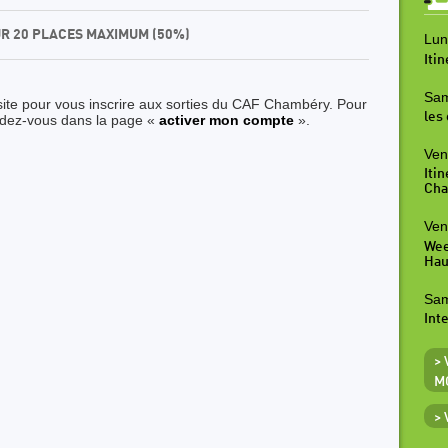
UR 20 PLACES MAXIMUM (50%)
Lun
Iti
Sam
site pour vous inscrire aux sorties du CAF Chambéry. Pour
les
ndez-vous dans la page «
activer mon compte
».
Ven
Iti
Cha
Ven
Wee
Hau
Sam
Inte
>
M
>