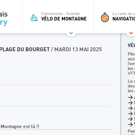
Commission - Activité
La carte du s
VÉLO DE MONTAGNE
NAVIGATI
VÉ
- PLAGE DU BOURGET
/ MARDI 13 MAI 2025
Pilo
acc
l'en
les
VTT
La 
des
les
> 
> 
> A
> 
> 
> 
Montagne est là !!
Par