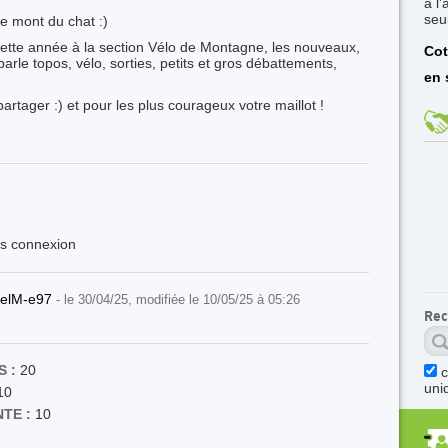
à l
seu
le mont du chat :)
 cette année à la section Vélo de Montagne, les nouveaux,
Cot
arle topos, vélo, sorties, petits et gros débattements,
en 
rtager :) et pour les plus courageux votre maillot !
ès connexion
elM-e97
- le 30/04/25, modifiée le 10/05/25 à 05:26
Rec
 :
20
uni
10
TE :
10