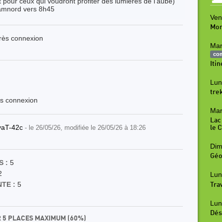
ôt pour ceux qui voudront profiter des lumières de l'aube)
hamnord vers 8h45
Ven
Mon
près connexion
Mar
co
Iti
Lun
tre
ès connexion
Mar
Lac
vaT-42c
- le 26/05/26, modifiée le 26/05/26 à 18:26
le 
Dim
Géo
 :
5
2
Lun
TE :
5
Tra
Lun
Dés
R 5 PLACES MAXIMUM (60%)