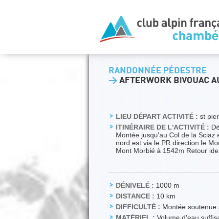
RANDONNÉE PÉDESTRE
>
AFTERWORK BIVOUAC A
LIEU DÉPART ACTIVITÉ :
st pier
ITINÉRAIRE DE L'ACTIVITÉ :
Dép
Montée jusqu'au Col de la Sciaz 
nord est via le PR direction le M
Mont Morbié à 1542m Retour ident
DÉNIVELÉ :
1000 m
DISTANCE :
10 km
DIFFICULTÉ :
Montée soutenue sa
MATÉRIEL :
Volume d'eau suffisa