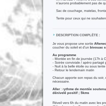
n'aurons probablement pas de qu
Sac de couchage, matelas, frontal
Tente pour ceux qui ne souhaitent
DESCRIPTION COMPLÈTE :
Je vous propose une sortie
Afterw
coucher du soleil et d'un
bivouac s
Au programme
- Montée en fin de journée (17h à
- Soirée conviviale / apéro partagé 
- Nuit à la belle étoile ou sous tent
- Retour le lendemain matin
Chacun apporte son repas du soir, d
nécessaire.
Aller
: r
ythme de montée souten
dénivelé positif ; 5kms
Réveil vers 6h du matin avec les pr