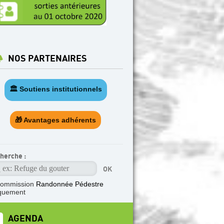
NOS PARTENAIRES
🏛️ Soutiens institutionnels
🎁 Avantages adhérents
herche :
commission
Randonnée Pédestre
quement
AGENDA