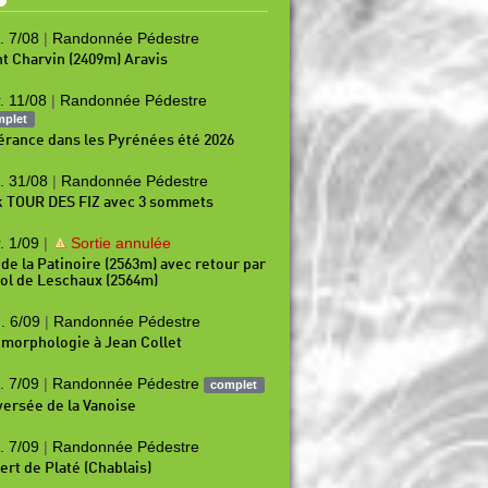
. 7/08
|
Randonnée Pédestre
t Charvin (2409m) Aravis
. 11/08
|
Randonnée Pédestre
mplet
nérance dans les Pyrénées été 2026
. 31/08
|
Randonnée Pédestre
k TOUR DES FIZ avec 3 sommets
. 1/09
|
Sortie annulée
 de la Patinoire (2563m) avec retour par
Col de Leschaux (2564m)
. 6/09
|
Randonnée Pédestre
morphologie à Jean Collet
. 7/09
|
Randonnée Pédestre
complet
versée de la Vanoise
. 7/09
|
Randonnée Pédestre
ert de Platé (Chablais)