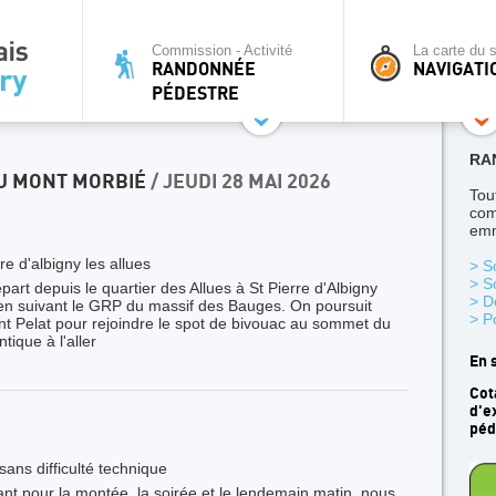
Commission - Activité
La carte du s
RANDONNÉE
NAVIGATI
PÉDESTRE
RA
U MONT MORBIÉ
/ JEUDI 28 MAI 2026
Tou
com
emm
re d'albigny les allues
> S
> S
art depuis le quartier des Allues à St Pierre d'Albigny
> D
en suivant le GRP du massif des Bauges. On poursuit
> P
ont Pelat pour rejoindre le spot de bivouac au sommet du
ique à l'aller
En 
Cot
d'e
péd
ns difficulté technique
nt pour la montée, la soirée et le lendemain matin, nous