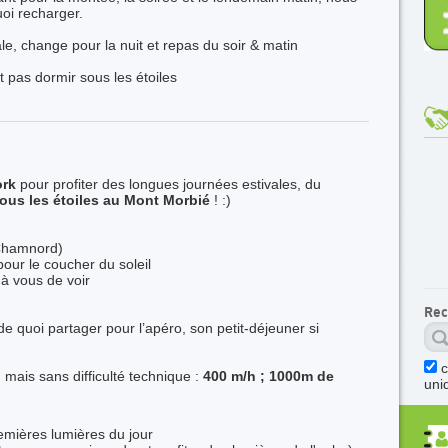
oi recharger.
e, change pour la nuit et repas du soir & matin
 pas dormir sous les étoiles
ork
pour profiter des longues journées estivales, du
ous les étoiles au Mont Morbié
! :)
 Chamnord)
pour le coucher du soleil
e à vous de voir
Rec
e quoi partager pour l’apéro, son petit-déjeuner si
u
mais sans difficulté technique :
400 m/h ; 1000m de
uni
emières lumières du jour