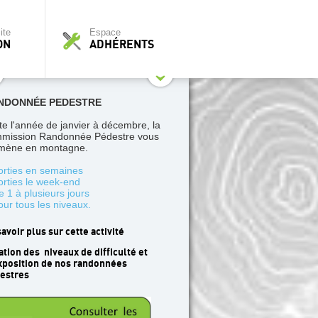
ite
Espace
ON
ADHÉRENTS
NDONNÉE PEDESTRE
te l'année de janvier à décembre, la
mission Randonnée Pédestre vous
ène en montagne.
orties en semaines
orties le week-end
e 1 à plusieurs jours
our tous les niveaux.
savoir plus sur cette activité
ation des niveaux de difficulté et
xposition de nos randonnées
estres