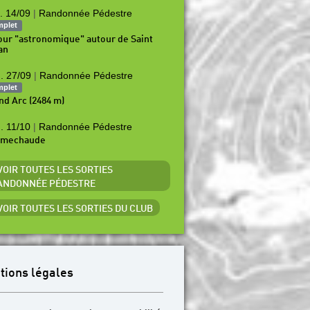
. 14/09
|
Randonnée Pédestre
mplet
our "astronomique" autour de Saint
an
. 27/09
|
Randonnée Pédestre
mplet
nd Arc (2484 m)
. 11/10
|
Randonnée Pédestre
amechaude
 VOIR TOUTES LES SORTIES
ANDONNÉE PÉDESTRE
 VOIR TOUTES LES SORTIES DU CLUB
tions légales