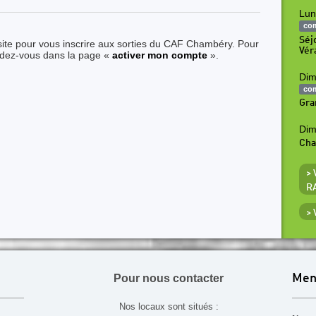
Lun
co
Séj
site pour vous inscrire aux sorties du CAF Chambéry. Pour
Vér
ndez-vous dans la page «
activer mon compte
».
Dim
co
Gra
Dim
Ch
>
R
>
Pour nous contacter
Men
Nos locaux sont situés :