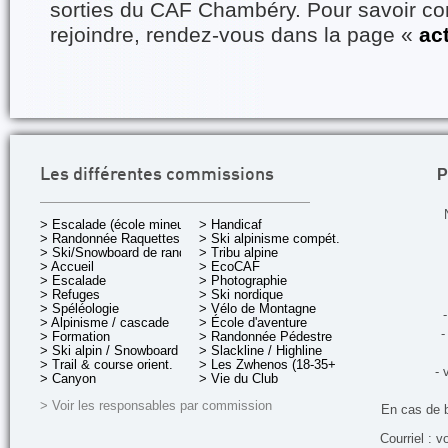
sorties du CAF Chambéry. Pour savoir 
rejoindre, rendez-vous dans la page «
ac
P
Les différentes commissions
> Escalade (école mineurs)
> Handicaf
> Randonnée Raquettes
> Ski alpinisme compét.
> Ski/Snowboard de rando.
> Tribu alpine
> Accueil
> EcoCAF
> Escalade
> Photographie
> Refuges
> Ski nordique
> Spéléologie
> Vélo de Montagne
-
> Alpinisme / cascade
> École d'aventure
-
> Formation
> Randonnée Pédestre
> Ski alpin / Snowboard
> Slackline / Highline
> Trail & course orient.
> Les Zwhenos (18-35+ ans)
- 
> Canyon
> Vie du Club
> Voir les responsables par commission
En cas de 
Courriel : v