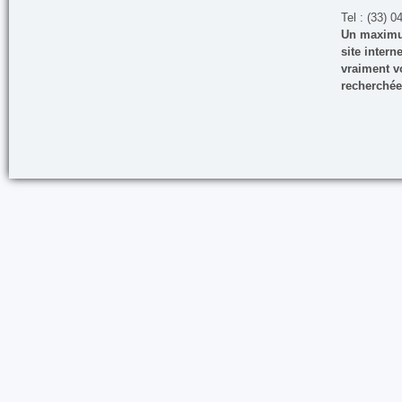
Tel : (33) 0
Un maximum
site inter
vraiment vo
recherchée