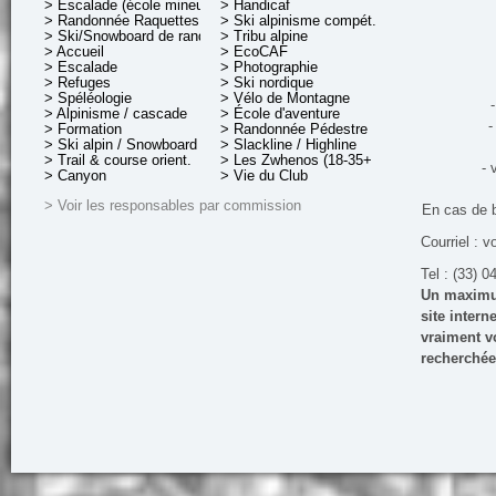
> Escalade (école mineurs)
> Handicaf
> Randonnée Raquettes
> Ski alpinisme compét.
> Ski/Snowboard de rando.
> Tribu alpine
> Accueil
> EcoCAF
> Escalade
> Photographie
> Refuges
> Ski nordique
> Spéléologie
> Vélo de Montagne
-
> Alpinisme / cascade
> École d'aventure
-
> Formation
> Randonnée Pédestre
> Ski alpin / Snowboard
> Slackline / Highline
> Trail & course orient.
> Les Zwhenos (18-35+ ans)
- 
> Canyon
> Vie du Club
> Voir les responsables par commission
En cas de 
Courriel : v
Tel : (33) 0
Un maximum
site inter
vraiment vo
recherchée