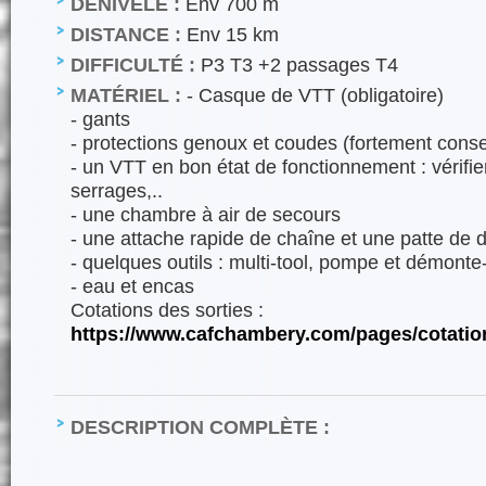
DÉNIVELÉ :
Env 700 m
DISTANCE :
Env 15 km
DIFFICULTÉ :
P3 T3 +2 passages T4
MATÉRIEL :
- Casque de VTT (obligatoire)
- gants
- protections genoux et coudes (fortement conse
- un VTT en bon état de fonctionnement : vérifier
serrages,..
- une chambre à air de secours
- une attache rapide de chaîne et une patte de d
- quelques outils : multi-tool, pompe et démont
- eau et encas
Cotations des sorties :
https://www.cafchambery.com/pages/cotatio
DESCRIPTION COMPLÈTE :