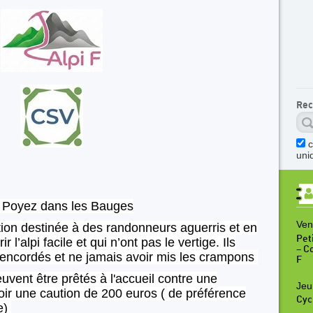
Rec
uni
 Poyez dans les Bauges
Ven
ation destinée à des randonneurs aguerris et en
Peti
 l’alpi facile et qui n’ont pas le vertige. Ils
– C
 encordés et ne jamais avoir mis les crampons
F
vent être prêtés à l'accueil contre une
Jeu
voir une caution de 200 euros ( de préférence
Cyc
e)