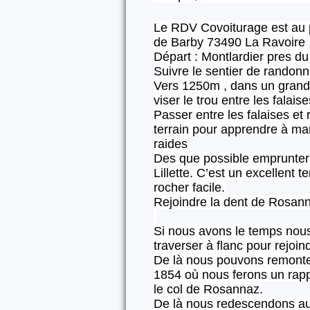
Le RDV Covoiturage est au 
de Barby 73490 La Ravoire
Départ : Montlardier pres d
Suivre le sentier de randonn
Vers 1250m , dans un grand v
viser le trou entre les falais
Passer entre les falaises et 
terrain pour apprendre à ma
raides
Des que possible emprunter l
Lillette. C’est un excellent 
rocher facile.
Rejoindre la dent de Rosa
Si nous avons le temps nou
traverser à flanc pour rejoin
De là nous pouvons remonter 
1854 où nous ferons un rappe
le col de Rosannaz.
De là nous redescendons au 