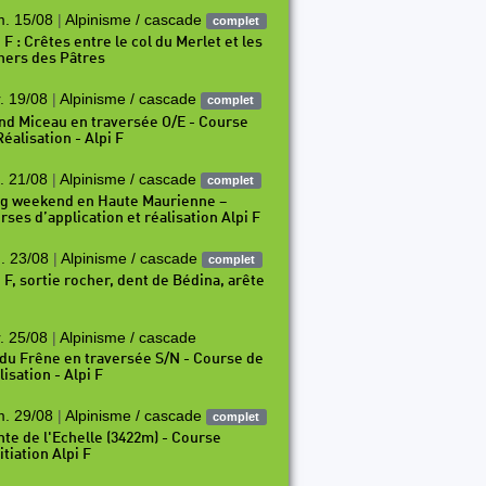
. 15/08
|
Alpinisme / cascade
complet
 F : Crêtes entre le col du Merlet et les
hers des Pâtres
. 19/08
|
Alpinisme / cascade
complet
nd Miceau en traversée O/E - Course
éalisation - Alpi F
. 21/08
|
Alpinisme / cascade
complet
g weekend en Haute Maurienne –
rses d’application et réalisation Alpi F
. 23/08
|
Alpinisme / cascade
complet
i F, sortie rocher, dent de Bédina, arête
. 25/08
|
Alpinisme / cascade
 du Frêne en traversée S/N - Course de
isation - Alpi F
. 29/08
|
Alpinisme / cascade
complet
nte de l'Echelle (3422m) - Course
itiation Alpi F