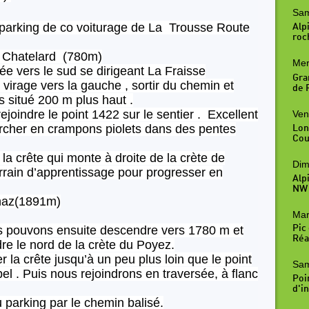
Sam
parking de co voiturage de La Trousse Route
Alpi
roc
u Chatelard (780m)
Mer
ée vers le sud se dirigeant La Fraisse
Gra
irage vers la gauche , sortir du chemin et
de R
es situé 200 m plus haut .
rejoindre le point 1422 sur le sentier . Excellent
Ven
rcher en crampons piolets dans des pentes
Lon
Cou
a crête qui monte à droite de la crète de
Dim
terrain d’apprentissage pour progresser en
Alp
NW
nnaz(1891m)
Mar
s pouvons ensuite descendre vers 1780 m et
Pic
Réal
dre le nord de la crète du Poyez.
la crête jusqu’à un peu plus loin que le point
Sam
l . Puis nous rejoindrons en traversée, à flanc
Poi
d'in
parking par le chemin balisé.