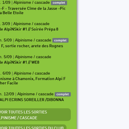
. 1/09
|
Alpinisme / cascade
complet
i-F - Traversée Cîme de la Jasse -Pic
a Belle Etoile
. 3/09
|
Alpinisme / cascade
le AlpiNSkir #1 // Soirée Prépa 8
. 5/09
|
Alpinisme / cascade
complet
i F, sortie rocher, arete des Rognes
. 5/09
|
Alpinisme / cascade
le AlpiNSkir #1 // WE8
. 6/09
|
Alpinisme / cascade
inisme à Chamonix, Formation Alpi F
her Facile
. 12/09
|
Alpinisme / cascade
complet
ALPI ECRINS SOREILLER /DIBONNA
 VOIR TOUTES LES SORTIES
LPINISME / CASCADE
 VOIR TOUTES LES SORTIES DU CLUB