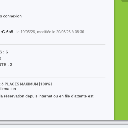
ès connexion
erC-6b8
- le 19/05/26, modifiée le 20/05/26 à 08:36
 :
6
0
TE :
3
R 6 PLACES MAXIMUM (100%)
nfirmation
 réservation depuis internet ou en file d'attente est