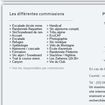
P
Les différentes commissions
> Escalade (école mineurs)
> Handicaf
> Randonnée Raquettes
> Ski alpinisme compét.
> Ski/Snowboard de rando.
> Tribu alpine
> Accueil
> EcoCAF
> Escalade
> Photographie
> Refuges
> Ski nordique
> Spéléologie
> Vélo de Montagne
-
> Alpinisme / cascade
> École d'aventure
-
> Formation
> Randonnée Pédestre
> Ski alpin / Snowboard
> Slackline / Highline
> Trail & course orient.
> Les Zwhenos (18-35+ ans)
- 
> Canyon
> Vie du Club
> Voir les responsables par commission
En cas de 
Courriel : v
Tel : (33) 0
Un maximum
site inter
vraiment vo
recherchée