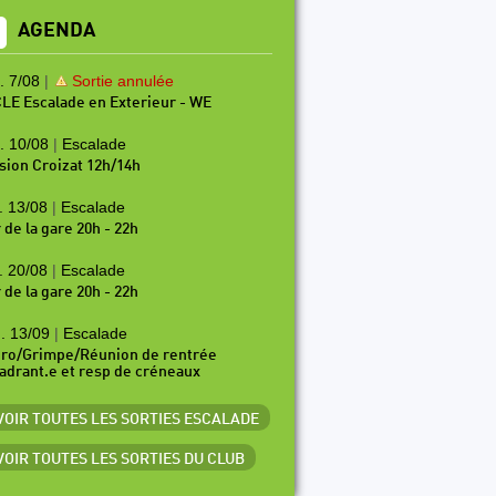
AGENDA
. 7/08
|
Sortie annulée
LE Escalade en Exterieur - WE
. 10/08
|
Escalade
sion Croizat 12h/14h
. 13/08
|
Escalade
 de la gare 20h - 22h
. 20/08
|
Escalade
 de la gare 20h - 22h
. 13/09
|
Escalade
ro/Grimpe/Réunion de rentrée
adrant.e et resp de créneaux
 VOIR TOUTES LES SORTIES ESCALADE
 VOIR TOUTES LES SORTIES DU CLUB