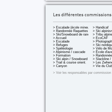
Les différentes commissions
> Escalade (école mineurs)
> Handicaf
> Randonnée Raquettes
> Ski alpini
> Ski/Snowboard de rando.
> Tribu alpin
> Accueil
> EcoCAF
> Escalade
> Photograph
> Refuges
> Ski nordiq
> Spéléologie
> Vélo de M
> Alpinisme / cascade
> École d'av
> Formation
> Randonnée
> Ski alpin / Snowboard
> Slackline /
> Trail & course orient.
> Les Zwheno
> Canyon
> Vie du Clu
> Voir les responsables par commission