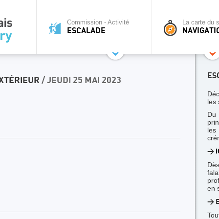
Commission - Activité
La carte du s
ESCALADE
NAVIGATI
ES
EXTÉRIEUR
/ JEUDI 25 MAI 2023
Déc
les 
Du 
pri
le
cré
>
I
Dès
fal
pro
en 
> E
Tou