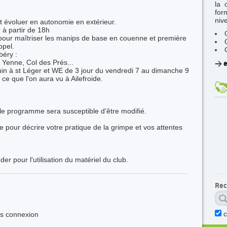
la 
for
niv
t évoluer en autonomie en extérieur.
r à partir de 18h
 pour maîtriser les manips de base en couenne et première
ppel.
éry :
 Yenne, Col des Prés...
>
e
in à st Léger et WE de 3 jour du vendredi 7 au dimanche 9
 ce que l'on aura vu à Ailefroide.
le programme sera susceptible d'être modifié.
 pour décrire votre pratique de la grimpe et vos attentes
r pour l'utilisation du matériel du club.
Rec
ès connexion