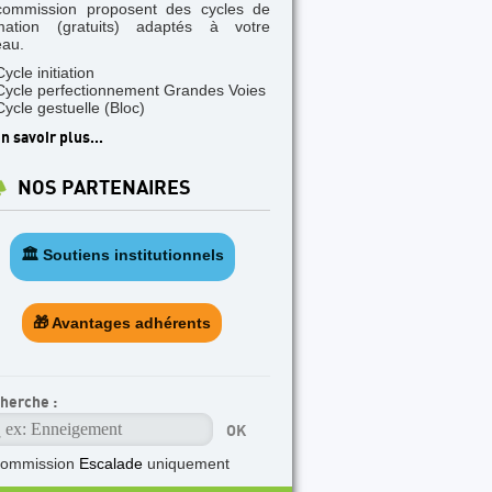
commission proposent des cycles de
mation (gratuits) adaptés à votre
eau.
Cycle initiation
Cycle perfectionnement Grandes Voies
Cycle gestuelle (Bloc)
n savoir plus...
NOS PARTENAIRES
🏛️ Soutiens institutionnels
🎁 Avantages adhérents
herche :
commission
Escalade
uniquement