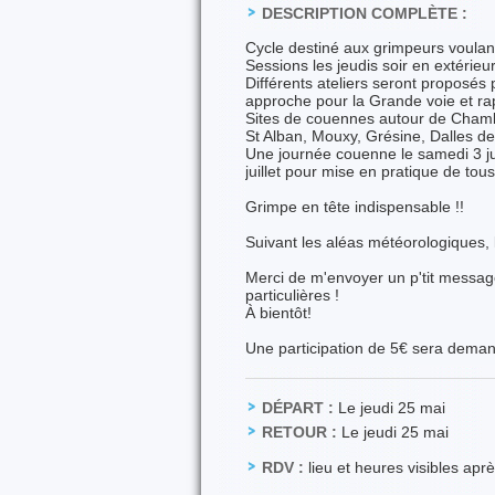
DESCRIPTION COMPLÈTE :
Cycle destiné aux grimpeurs voulan
Sessions les jeudis soir en extérieu
Différents ateliers seront proposés
approche pour la Grande voie et ra
Sites de couennes autour de Chamb
St Alban, Mouxy, Grésine, Dalles de
Une journée couenne le samedi 3 ju
juillet pour mise en pratique de tous
Grimpe en tête indispensable !!
Suivant les aléas météorologiques, 
Merci de m'envoyer un p'tit message
particulières !
À bientôt!
Une participation de 5€ sera demande
DÉPART :
Le jeudi 25 mai
RETOUR :
Le jeudi 25 mai
RDV :
lieu et heures visibles apr