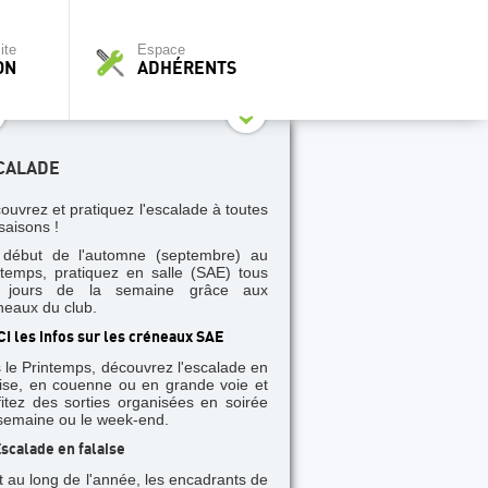
ite
Espace
ON
ADHÉRENTS
CALADE
ouvrez et pratiquez l'escalade à toutes
saisons !
début de l'automne (septembre) au
ntemps, pratiquez en salle (SAE) tous
s jours de la semaine grâce aux
neaux du club.
CI les infos sur les créneaux SAE
 le Printemps, découvrez l'escalade en
aise, en couenne ou en grande voie et
fitez des sorties organisées en soirée
semaine ou le week-end.
scalade en falaise
t au long de l'année, les encadrants de