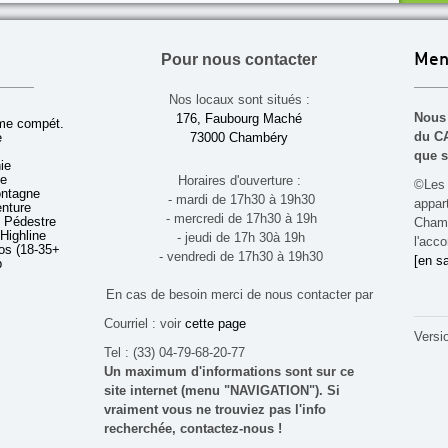
Pour nous contacter
Men
Nos locaux sont situés :
Nous 
176, Faubourg Maché
sme compét.
du CA
e
73000 Chambéry
que s
ie
ue
Horaires d'ouverture :
©Les 
ontagne
- mardi de 17h30 à 19h30
appa
enture
- mercredi de 17h30 à 19h
 Pédestre
Chamb
 Highline
- jeudi de 17h 30à 19h
l'acco
s (18-35+ ans)
- vendredi de 17h30 à 19h30
[en sa
b
En cas de besoin merci de nous contacter par
Courriel : voir
cette page
Versi
Tel : (33) 04-79-68-20-77
Un maximum d'informations sont sur ce
site internet (menu "NAVIGATION"). Si
vraiment vous ne trouviez pas l'info
recherchée, contactez-nous !