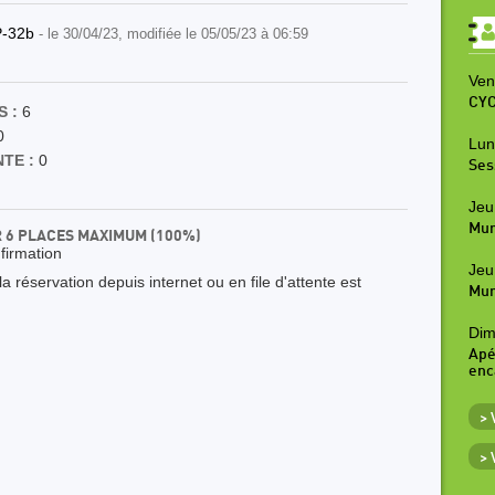
P-32b
- le 30/04/23, modifiée le 05/05/23 à 06:59
Ven
CYC
 :
6
0
Lun
TE :
0
Ses
Jeu
Mur
R 6 PLACES MAXIMUM (100%)
nfirmation
Jeu
 réservation depuis internet ou en file d'attente est
Mur
Dim
Apé
enc
>
>