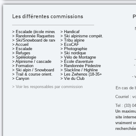
P
Les différentes commissions
> Escalade (école mineurs)
> Handicaf
> Randonnée Raquettes
> Ski alpinisme compét.
> Ski/Snowboard de rando.
> Tribu alpine
> Accueil
> EcoCAF
> Escalade
> Photographie
> Refuges
> Ski nordique
> Spéléologie
> Vélo de Montagne
-
> Alpinisme / cascade
> École d'aventure
-
> Formation
> Randonnée Pédestre
> Ski alpin / Snowboard
> Slackline / Highline
> Trail & course orient.
> Les Zwhenos (18-35+ ans)
- 
> Canyon
> Vie du Club
> Voir les responsables par commission
En cas de 
Courriel : v
Tel : (33) 0
Un maximum
site inter
vraiment vo
recherchée