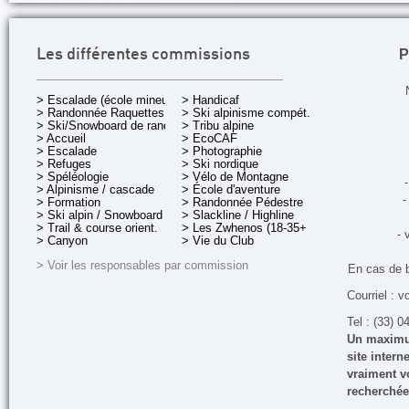
P
Les différentes commissions
> Escalade (école mineurs)
> Handicaf
> Randonnée Raquettes
> Ski alpinisme compét.
> Ski/Snowboard de rando.
> Tribu alpine
> Accueil
> EcoCAF
> Escalade
> Photographie
> Refuges
> Ski nordique
> Spéléologie
> Vélo de Montagne
-
> Alpinisme / cascade
> École d'aventure
-
> Formation
> Randonnée Pédestre
> Ski alpin / Snowboard
> Slackline / Highline
> Trail & course orient.
> Les Zwhenos (18-35+ ans)
- 
> Canyon
> Vie du Club
> Voir les responsables par commission
En cas de 
Courriel : v
Tel : (33) 0
Un maximum
site inter
vraiment vo
recherchée