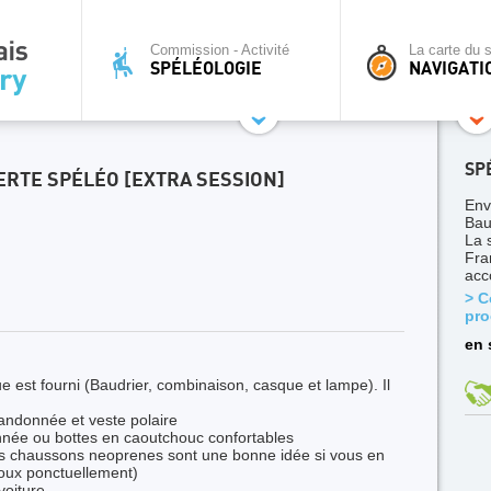
Commission - Activité
La carte du s
SPÉLÉOLOGIE
NAVIGATI
SP
RTE SPÉLÉO [EXTRA SESSION]
Env
Bau
La 
Fra
acc
> C
pro
en 
e est fourni (Baudrier, combinaison, casque et lampe). Il
randonnée et veste polaire
née ou bottes en caoutchouc confortables
les chaussons neoprenes sont une bonne idée si vous en
noux ponctuellement)
voiture