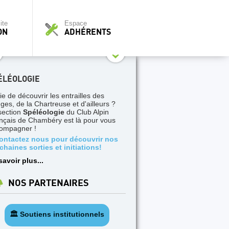
ite
Espace
ON
ADHÉRENTS
ÉLÉOLOGIE
ie de découvrir les entrailles des
ges, de la Chartreuse et d'ailleurs ?
section
Spéléologie
du Club Alpin
nçais de Chambéry est là pour vous
ompagner !
ontactez nous pour découvrir nos
chaines sorties et initiations!
savoir plus...
NOS PARTENAIRES
🏛️ Soutiens institutionnels