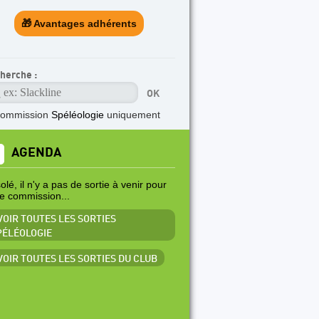
🎁 Avantages adhérents
herche :
commission
Spéléologie
uniquement
AGENDA
lé, il n'y a pas de sortie à venir pour
te commission...
 VOIR TOUTES LES SORTIES
PÉLÉOLOGIE
 VOIR TOUTES LES SORTIES DU CLUB