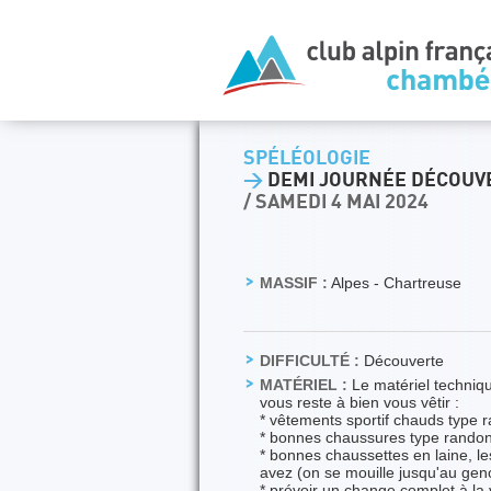
SPÉLÉOLOGIE
>
DEMI JOURNÉE DÉCOUVE
/ SAMEDI 4 MAI 2024
MASSIF :
Alpes - Chartreuse
DIFFICULTÉ :
Découverte
MATÉRIEL :
Le matériel techniqu
vous reste à bien vous vêtir :
* vêtements sportif chauds type 
* bonnes chaussures type randon
* bonnes chaussettes en laine, 
avez (on se mouille jusqu'au ge
* prévoir un change complet à la 