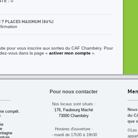
TE :
0
R 7 PLACES MAXIMUM (86%)
nfirmation
site pour vous inscrire aux sorties du CAF Chambéry. Pour
ndez-vous dans la page «
activer mon compte
».
Pour nous contacter
Men
Nos locaux sont situés :
Nous 
176, Faubourg Maché
sme compét.
du CA
e
73000 Chambéry
que s
ie
ue
Horaires d'ouverture :
©Les 
ontagne
- mardi de 17h30 à 19h30
appa
enture