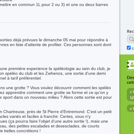
 mettre en commun 1L pour 2 ou 3) et une ou deux barres
Rec
 sorties déjà prévues le dimanche 05 mai pour répondre à
es en liste d'attente de profiter. Ces personnes sont dont
 une première experience la spéléologie au sein du club, je
on spéléo du club et les Zwhenos, une sortie d'une demi
Déso
l à tarif préférentiel.
cet
ans une grotte ? Vous voulez découvrir comment les spéléo
lez apprendre comment une grotte se forme et ce qu'on y
>
e sport dans un nouveau milieu ? Alors cette sortie est pour
S
>
n Chartreuse, près de St Pierre d'Entremond. C'est un petit
les variés et faciles à franchir. Certes, vous n'y
es (ça pourra faire l'objet d'une autre sortie !), mais une
 l'eau, des petites escalades et desesclades, de courts
e belles concrétions !