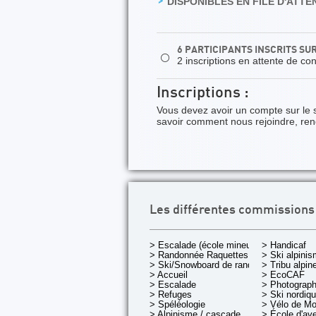
DISPONIBLES EN FILE D'ATTEN
6 PARTICIPANTS INSCRITS SU
⚪
2 inscriptions en attente de co
Inscriptions :
Vous devez avoir un compte sur le 
savoir comment nous rejoindre, re
Les différentes commissions
> Escalade (école mineurs)
> Handicaf
> Randonnée Raquettes
> Ski alpini
> Ski/Snowboard de rando.
> Tribu alpin
> Accueil
> EcoCAF
> Escalade
> Photograph
> Refuges
> Ski nordiq
> Spéléologie
> Vélo de M
> Alpinisme / cascade
> École d'av