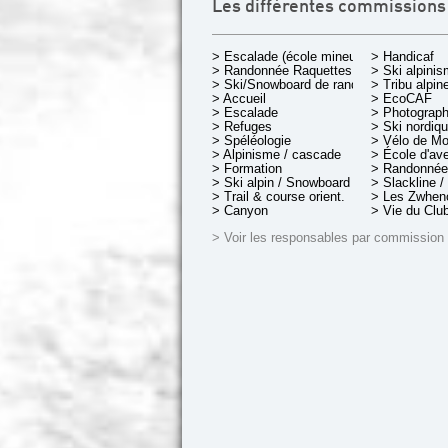
Les différentes commissions
> Escalade (école mineurs)
> Handicaf
> Randonnée Raquettes
> Ski alpini
> Ski/Snowboard de rando.
> Tribu alpin
> Accueil
> EcoCAF
> Escalade
> Photograph
> Refuges
> Ski nordiq
> Spéléologie
> Vélo de M
> Alpinisme / cascade
> École d'av
> Formation
> Randonnée
> Ski alpin / Snowboard
> Slackline /
> Trail & course orient.
> Les Zwheno
> Canyon
> Vie du Clu
> Voir les responsables par commission