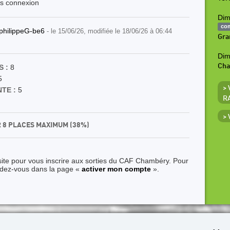
ès connexion
Dim
co
philippeG-be6
- le 15/06/26, modifiée le 18/06/26 à 06:44
Gra
Dim
Ch
 :
8
5
>
TE :
5
R
>
R 8 PLACES MAXIMUM (38%)
site pour vous inscrire aux sorties du CAF Chambéry. Pour
ndez-vous dans la page «
activer mon compte
».