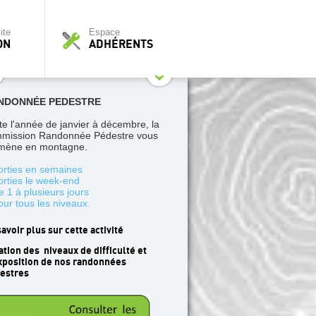
ite
Espace
ON
ADHÉRENTS
NDONNÉE PEDESTRE
te l'année de janvier à décembre, la
mission Randonnée Pédestre vous
ène en montagne.
orties en semaines
orties le week-end
e 1 à plusieurs jours
our tous les niveaux.
savoir plus sur cette activité
ation des niveaux de difficulté et
xposition de nos randonnées
estres