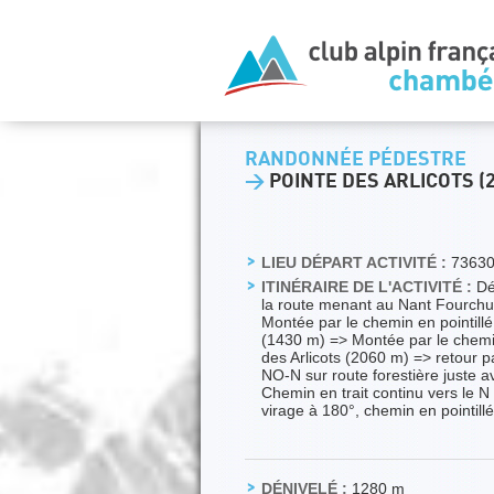
RANDONNÉE PÉDESTRE
>
POINTE DES ARLICOTS (
LIEU DÉPART ACTIVITÉ :
7363
ITINÉRAIRE DE L'ACTIVITÉ :
Dép
la route menant au Nant Fourchu
Montée par le chemin en pointillé
(1430 m) => Montée par le chemin 
des Arlicots (2060 m) => retour p
NO-N sur route forestière juste a
Chemin en trait continu vers le N
virage à 180°, chemin en pointill
DÉNIVELÉ :
1280 m