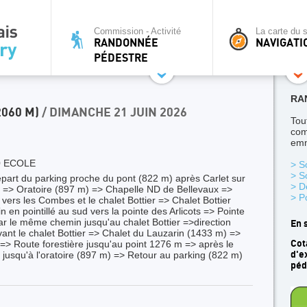
Commission - Activité
La carte du s
RANDONNÉE
NAVIGATI
PÉDESTRE
RA
2060 M)
/ DIMANCHE 21 JUIN 2026
Tou
com
emm
0 ECOLE
> S
> S
art du parking proche du pont (822 m) après Carlet sur
> D
 => Oratoire (897 m) => Chapelle ND de Bellevaux =>
> P
 vers les Combes et le chalet Bottier => Chalet Bottier
en pointillé au sud vers la pointe des Arlicots => Pointe
ar le même chemin jusqu'au chalet Bottier =>direction
En 
vant le chalet Bottier => Chalet du Lauzarin (1433 m) =>
 => Route forestière jusqu'au point 1276 m => après le
Cot
é jusqu'à l'oratoire (897 m) => Retour au parking (822 m)
d'e
péd