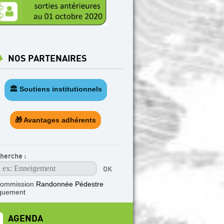
NOS PARTENAIRES
🏛️ Soutiens institutionnels
🎁 Avantages adhérents
herche :
commission
Randonnée Pédestre
quement
AGENDA