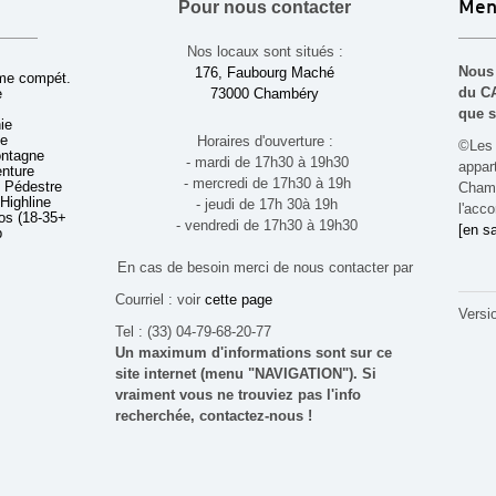
Pour nous contacter
Men
Nos locaux sont situés :
Nous 
176, Faubourg Maché
sme compét.
du CA
e
73000 Chambéry
que s
ie
ue
Horaires d'ouverture :
©Les 
ontagne
- mardi de 17h30 à 19h30
appa
enture
- mercredi de 17h30 à 19h
 Pédestre
Chamb
 Highline
- jeudi de 17h 30à 19h
l'acco
s (18-35+ ans)
- vendredi de 17h30 à 19h30
[en sa
b
En cas de besoin merci de nous contacter par
Courriel : voir
cette page
Versi
Tel : (33) 04-79-68-20-77
Un maximum d'informations sont sur ce
site internet (menu "NAVIGATION"). Si
vraiment vous ne trouviez pas l'info
recherchée, contactez-nous !