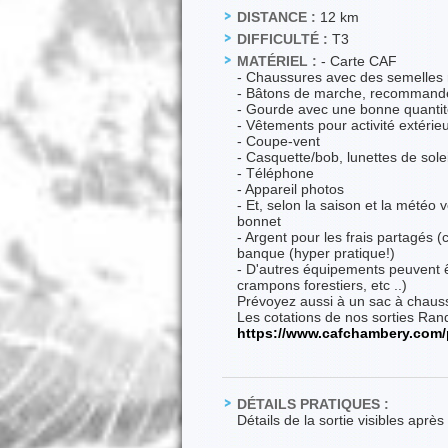
DISTANCE :
12 km
DIFFICULTÉ :
T3
MATÉRIEL :
- Carte CAF
- Chaussures avec des semelles 
- Bâtons de marche, recommandé 
- Gourde avec une bonne quantité
- Vêtements pour activité extérieu
- Coupe-vent
- Casquette/bob, lunettes de solei
- Téléphone
- Appareil photos
- Et, selon la saison et la météo
bonnet
- Argent pour les frais partagés 
banque (hyper pratique!)
- D'autres équipements peuvent ê
crampons forestiers, etc ..)
Prévoyez aussi à un sac à chaussu
Les cotations de nos sorties Rand
https://www.cafchambery.com/
DÉTAILS PRATIQUES :
Détails de la sortie visibles aprè