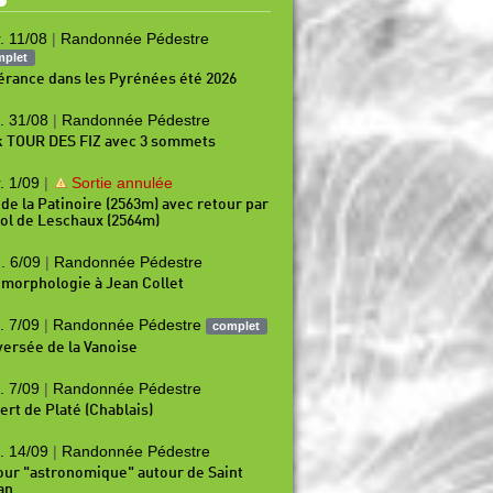
. 11/08
|
Randonnée Pédestre
mplet
nérance dans les Pyrénées été 2026
. 31/08
|
Randonnée Pédestre
k TOUR DES FIZ avec 3 sommets
. 1/09
|
Sortie annulée
 de la Patinoire (2563m) avec retour par
Col de Leschaux (2564m)
. 6/09
|
Randonnée Pédestre
morphologie à Jean Collet
. 7/09
|
Randonnée Pédestre
complet
versée de la Vanoise
. 7/09
|
Randonnée Pédestre
ert de Platé (Chablais)
. 14/09
|
Randonnée Pédestre
our "astronomique" autour de Saint
an