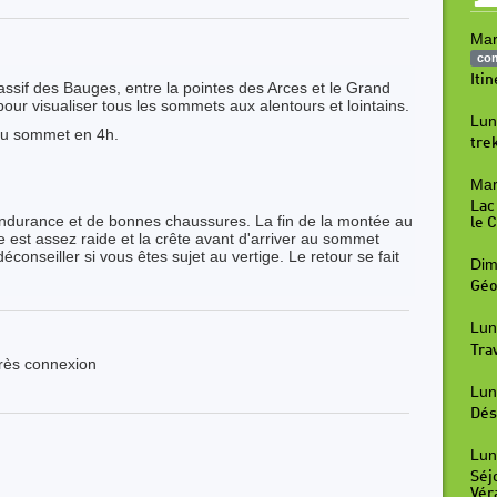
Mar
co
Iti
if des Bauges, entre la pointes des Arces et le Grand
pour visualiser tous les sommets aux alentours et lointains.
Lun
 du sommet en 4h.
tre
Mar
Lac
ndurance et de bonnes chaussures. La fin de la montée au
le 
est assez raide et la crête avant d'arriver au sommet
conseiller si vous êtes sujet au vertige. Le retour se fait
Dim
Géo
Lun
Tra
près connexion
Lun
Dés
Lun
Séj
Vér