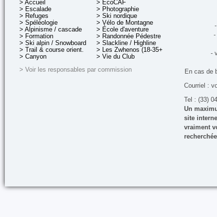
> Accueil
> EcoCAF
> Escalade
> Photographie
> Refuges
> Ski nordique
> Spéléologie
> Vélo de Montagne
-
> Alpinisme / cascade
> École d'aventure
-
> Formation
> Randonnée Pédestre
> Ski alpin / Snowboard
> Slackline / Highline
> Trail & course orient.
> Les Zwhenos (18-35+ ans)
- 
> Canyon
> Vie du Club
> Voir les responsables par commission
En cas de 
Courriel : v
Tel : (33) 0
Un maximum
site inter
vraiment vo
recherchée