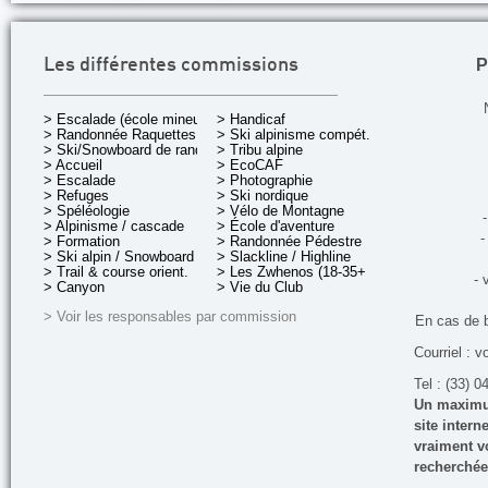
P
Les différentes commissions
> Escalade (école mineurs)
> Handicaf
> Randonnée Raquettes
> Ski alpinisme compét.
> Ski/Snowboard de rando.
> Tribu alpine
> Accueil
> EcoCAF
> Escalade
> Photographie
> Refuges
> Ski nordique
> Spéléologie
> Vélo de Montagne
-
> Alpinisme / cascade
> École d'aventure
-
> Formation
> Randonnée Pédestre
> Ski alpin / Snowboard
> Slackline / Highline
> Trail & course orient.
> Les Zwhenos (18-35+ ans)
- 
> Canyon
> Vie du Club
> Voir les responsables par commission
En cas de 
Courriel : v
Tel : (33) 0
Un maximum
site inter
vraiment vo
recherchée