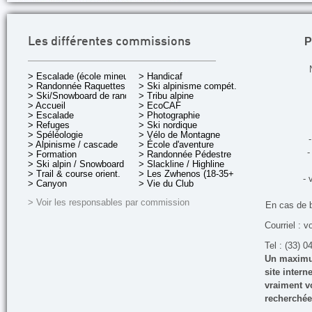
P
Les différentes commissions
> Escalade (école mineurs)
> Handicaf
> Randonnée Raquettes
> Ski alpinisme compét.
> Ski/Snowboard de rando.
> Tribu alpine
> Accueil
> EcoCAF
> Escalade
> Photographie
> Refuges
> Ski nordique
> Spéléologie
> Vélo de Montagne
-
> Alpinisme / cascade
> École d'aventure
-
> Formation
> Randonnée Pédestre
> Ski alpin / Snowboard
> Slackline / Highline
> Trail & course orient.
> Les Zwhenos (18-35+ ans)
- 
> Canyon
> Vie du Club
> Voir les responsables par commission
En cas de 
Courriel : v
Tel : (33) 0
Un maximum
site inter
vraiment vo
recherchée