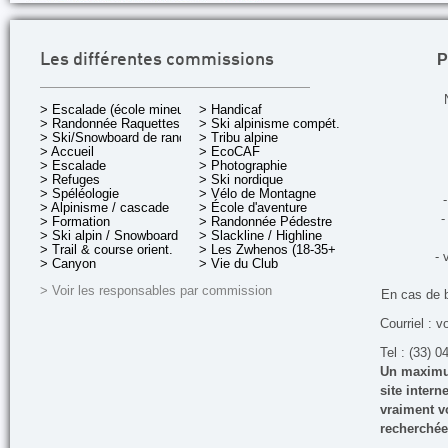
P
Les différentes commissions
> Escalade (école mineurs)
> Handicaf
> Randonnée Raquettes
> Ski alpinisme compét.
> Ski/Snowboard de rando.
> Tribu alpine
> Accueil
> EcoCAF
> Escalade
> Photographie
> Refuges
> Ski nordique
> Spéléologie
> Vélo de Montagne
-
> Alpinisme / cascade
> École d'aventure
-
> Formation
> Randonnée Pédestre
> Ski alpin / Snowboard
> Slackline / Highline
> Trail & course orient.
> Les Zwhenos (18-35+ ans)
- 
> Canyon
> Vie du Club
> Voir les responsables par commission
En cas de 
Courriel : v
Tel : (33) 0
Un maximum
site inter
vraiment vo
recherchée