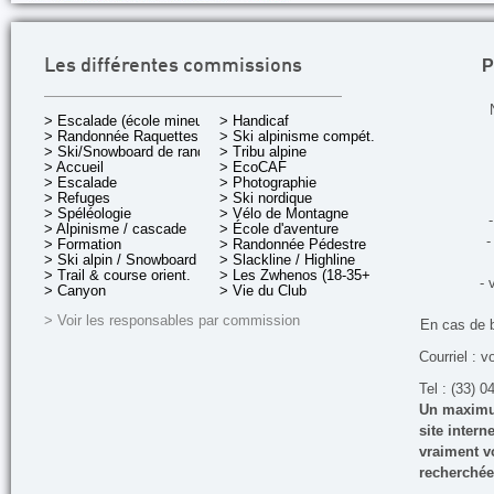
P
Les différentes commissions
> Escalade (école mineurs)
> Handicaf
> Randonnée Raquettes
> Ski alpinisme compét.
> Ski/Snowboard de rando.
> Tribu alpine
> Accueil
> EcoCAF
> Escalade
> Photographie
> Refuges
> Ski nordique
> Spéléologie
> Vélo de Montagne
-
> Alpinisme / cascade
> École d'aventure
-
> Formation
> Randonnée Pédestre
> Ski alpin / Snowboard
> Slackline / Highline
> Trail & course orient.
> Les Zwhenos (18-35+ ans)
- 
> Canyon
> Vie du Club
> Voir les responsables par commission
En cas de 
Courriel : v
Tel : (33) 0
Un maximum
site inter
vraiment vo
recherchée