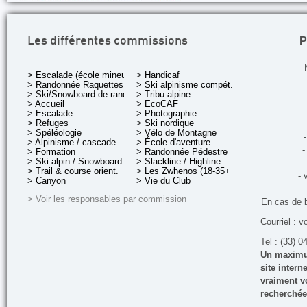
P
Les différentes commissions
> Escalade (école mineurs)
> Handicaf
> Randonnée Raquettes
> Ski alpinisme compét.
> Ski/Snowboard de rando.
> Tribu alpine
> Accueil
> EcoCAF
> Escalade
> Photographie
> Refuges
> Ski nordique
> Spéléologie
> Vélo de Montagne
-
> Alpinisme / cascade
> École d'aventure
-
> Formation
> Randonnée Pédestre
> Ski alpin / Snowboard
> Slackline / Highline
> Trail & course orient.
> Les Zwhenos (18-35+ ans)
- 
> Canyon
> Vie du Club
> Voir les responsables par commission
En cas de 
Courriel : v
Tel : (33) 0
Un maximum
site inter
vraiment vo
recherchée