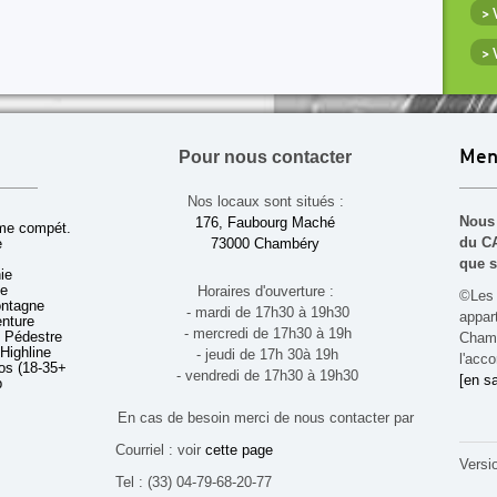
>
>
Pour nous contacter
Men
Nos locaux sont situés :
Nous 
176, Faubourg Maché
sme compét.
du CA
e
73000 Chambéry
que s
ie
ue
Horaires d'ouverture :
©Les 
ontagne
- mardi de 17h30 à 19h30
appa
enture
- mercredi de 17h30 à 19h
 Pédestre
Chamb
 Highline
- jeudi de 17h 30à 19h
l'acco
s (18-35+ ans)
- vendredi de 17h30 à 19h30
[en sa
b
En cas de besoin merci de nous contacter par
Courriel : voir
cette page
Versi
Tel : (33) 04-79-68-20-77