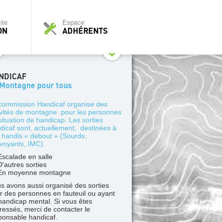
ite
Espace
ON
ADHÉRENTS
NDICAF
 Montagne pour tous
commission Handicaf organise des
ivités de montagne pour les personnes
situation de handicap. Les sorties
dicaf sont, actuellement, destinées à
 handis « debout » (Sourds,
voyants, IMC).
Escalade en salle
D'autres sorties
En moyenne montagne
s avons aussi organisé des sorties
r des personnes en fauteuil ou ayant
handicap mental. Si vous êtes
éressés, merci de contacter le
ponsable handicaf.