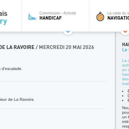
Commission - Activité
La carte du s
HANDICAF
NAVIGATI
HA
DE LA RAVOIRE
/ MERCREDI 20 MAI 2026
La
La 
act
 d'escalade.
en 
han
des
mal
ieur de La Ravoire.
Nou
pou
un 
int
res