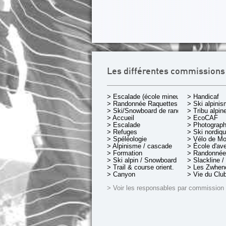
Les différentes commissions
> Escalade (école mineurs)
> Handicaf
> Randonnée Raquettes
> Ski alpini
> Ski/Snowboard de rando.
> Tribu alpin
> Accueil
> EcoCAF
> Escalade
> Photograph
> Refuges
> Ski nordiq
> Spéléologie
> Vélo de M
> Alpinisme / cascade
> École d'av
> Formation
> Randonnée
> Ski alpin / Snowboard
> Slackline /
> Trail & course orient.
> Les Zwheno
> Canyon
> Vie du Clu
> Voir les responsables par commission