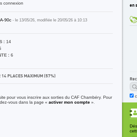
ès connexion
en s
ilA-90c
- le 13/05/26, modifiée le 20/05/26 à 10:13
 :
14
6
TE :
6
R 14 PLACES MAXIMUM (57%)
Rec
site pour vous inscrire aux sorties du CAF Chambéry. Pour
ndez-vous dans la page «
activer mon compte
».
Déso
cet