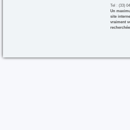
Tel : (33) 0
Un maximum
site inter
vraiment vo
recherchée