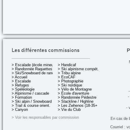
P
Les différentes commissions
> Escalade (école mineurs)
> Handicaf
> Randonnée Raquettes
> Ski alpinisme compét.
> Ski/Snowboard de rando.
> Tribu alpine
> Accueil
> EcoCAF
> Escalade
> Photographie
> Refuges
> Ski nordique
> Spéléologie
> Vélo de Montagne
-
> Alpinisme / cascade
> École d'aventure
-
> Formation
> Randonnée Pédestre
> Ski alpin / Snowboard
> Slackline / Highline
> Trail & course orient.
> Les Zwhenos (18-35+ ans)
- 
> Canyon
> Vie du Club
> Voir les responsables par commission
En cas de 
Courriel : v