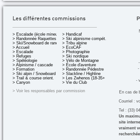
P
Les différentes commissions
> Escalade (école mineurs)
> Handicaf
> Randonnée Raquettes
> Ski alpinisme compét.
> Ski/Snowboard de rando.
> Tribu alpine
> Accueil
> EcoCAF
> Escalade
> Photographie
> Refuges
> Ski nordique
> Spéléologie
> Vélo de Montagne
-
> Alpinisme / cascade
> École d'aventure
-
> Formation
> Randonnée Pédestre
> Ski alpin / Snowboard
> Slackline / Highline
> Trail & course orient.
> Les Zwhenos (18-35+ ans)
- 
> Canyon
> Vie du Club
> Voir les responsables par commission
En cas de 
Courriel : v
Tel : (33) 0
Un maximum
site inter
vraiment vo
recherchée