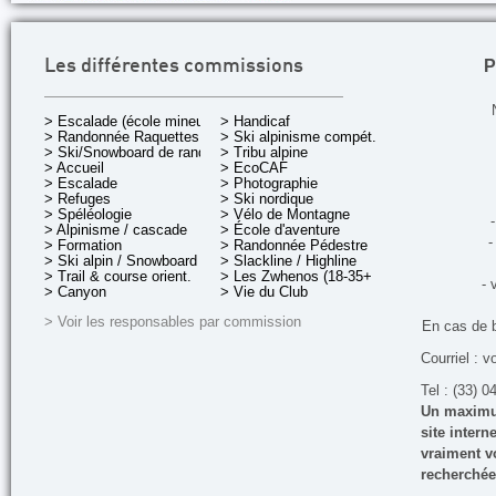
P
Les différentes commissions
> Escalade (école mineurs)
> Handicaf
> Randonnée Raquettes
> Ski alpinisme compét.
> Ski/Snowboard de rando.
> Tribu alpine
> Accueil
> EcoCAF
> Escalade
> Photographie
> Refuges
> Ski nordique
> Spéléologie
> Vélo de Montagne
-
> Alpinisme / cascade
> École d'aventure
-
> Formation
> Randonnée Pédestre
> Ski alpin / Snowboard
> Slackline / Highline
> Trail & course orient.
> Les Zwhenos (18-35+ ans)
- 
> Canyon
> Vie du Club
> Voir les responsables par commission
En cas de 
Courriel : v
Tel : (33) 0
Un maximum
site inter
vraiment vo
recherchée