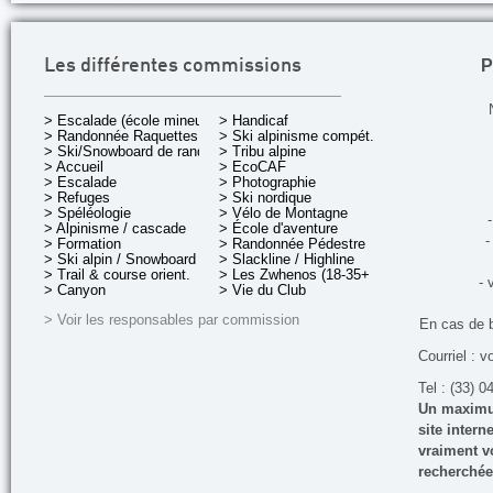
P
Les différentes commissions
> Escalade (école mineurs)
> Handicaf
> Randonnée Raquettes
> Ski alpinisme compét.
> Ski/Snowboard de rando.
> Tribu alpine
> Accueil
> EcoCAF
> Escalade
> Photographie
> Refuges
> Ski nordique
> Spéléologie
> Vélo de Montagne
-
> Alpinisme / cascade
> École d'aventure
-
> Formation
> Randonnée Pédestre
> Ski alpin / Snowboard
> Slackline / Highline
> Trail & course orient.
> Les Zwhenos (18-35+ ans)
- 
> Canyon
> Vie du Club
> Voir les responsables par commission
En cas de 
Courriel : v
Tel : (33) 0
Un maximum
site inter
vraiment vo
recherchée