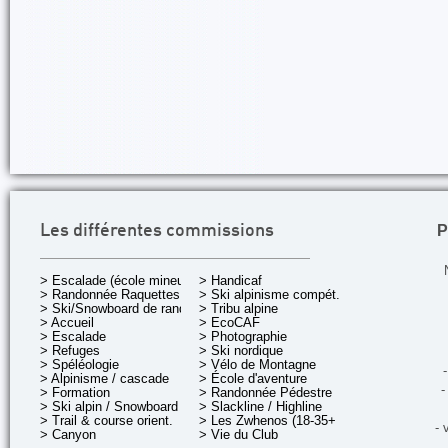
P
Les différentes commissions
> Escalade (école mineurs)
> Handicaf
> Randonnée Raquettes
> Ski alpinisme compét.
> Ski/Snowboard de rando.
> Tribu alpine
> Accueil
> EcoCAF
> Escalade
> Photographie
> Refuges
> Ski nordique
> Spéléologie
> Vélo de Montagne
-
> Alpinisme / cascade
> École d'aventure
-
> Formation
> Randonnée Pédestre
> Ski alpin / Snowboard
> Slackline / Highline
> Trail & course orient.
> Les Zwhenos (18-35+ ans)
- 
> Canyon
> Vie du Club