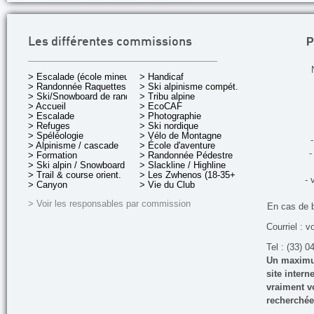
P
Les différentes commissions
> Escalade (école mineurs)
> Handicaf
> Randonnée Raquettes
> Ski alpinisme compét.
> Ski/Snowboard de rando.
> Tribu alpine
> Accueil
> EcoCAF
> Escalade
> Photographie
> Refuges
> Ski nordique
> Spéléologie
> Vélo de Montagne
-
> Alpinisme / cascade
> École d'aventure
-
> Formation
> Randonnée Pédestre
> Ski alpin / Snowboard
> Slackline / Highline
> Trail & course orient.
> Les Zwhenos (18-35+ ans)
- 
> Canyon
> Vie du Club
> Voir les responsables par commission
En cas de 
Courriel : v
Tel : (33) 0
Un maximum
site inter
vraiment vo
recherchée