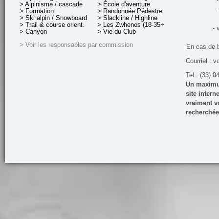
-
> Alpinisme / cascade
> École d'aventure
-
> Formation
> Randonnée Pédestre
> Ski alpin / Snowboard
> Slackline / Highline
> Trail & course orient.
> Les Zwhenos (18-35+ ans)
- 
> Canyon
> Vie du Club
> Voir les responsables par commission
En cas de 
Courriel : v
Tel : (33) 0
Un maximum
site inter
vraiment vo
recherchée