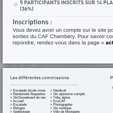
5 PARTICIPANTS INSCRITS SUR 14 P
⚪
(36%)
Inscriptions :
Vous devez avoir un compte sur le site po
sorties du CAF Chambéry. Pour savoir 
rejoindre, rendez-vous dans la page «
ac
P
Les différentes commissions
> Escalade (école mineurs)
> Handicaf
> Randonnée Raquettes
> Ski alpinisme compét.
> Ski/Snowboard de rando.
> Tribu alpine
> Accueil
> EcoCAF
> Escalade
> Photographie
> Refuges
> Ski nordique
> Spéléologie
> Vélo de Montagne