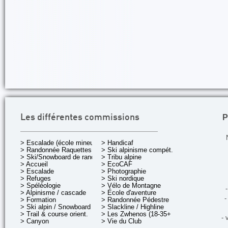
P
Les différentes commissions
> Escalade (école mineurs)
> Handicaf
> Randonnée Raquettes
> Ski alpinisme compét.
> Ski/Snowboard de rando.
> Tribu alpine
> Accueil
> EcoCAF
> Escalade
> Photographie
> Refuges
> Ski nordique
> Spéléologie
> Vélo de Montagne
-
> Alpinisme / cascade
> École d'aventure
-
> Formation
> Randonnée Pédestre
> Ski alpin / Snowboard
> Slackline / Highline
> Trail & course orient.
> Les Zwhenos (18-35+ ans)
- 
> Canyon
> Vie du Club