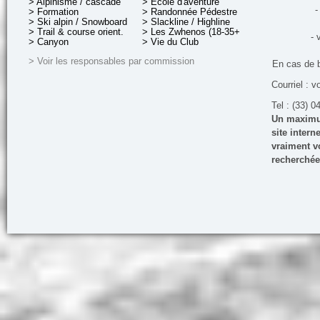
> Alpinisme / cascade
> École d'aventure
-
> Formation
> Randonnée Pédestre
> Ski alpin / Snowboard
> Slackline / Highline
> Trail & course orient.
> Les Zwhenos (18-35+ ans)
- 
> Canyon
> Vie du Club
> Voir les responsables par commission
En cas de 
Courriel : v
Tel : (33) 0
Un maximum
site inter
vraiment vo
recherchée