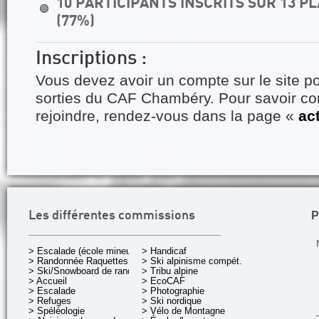
10 PARTICIPANTS INSCRITS SUR 13 
🟢
(77%)
Inscriptions :
Vous devez avoir un compte sur le site po
sorties du CAF Chambéry. Pour savoir 
rejoindre, rendez-vous dans la page «
ac
P
Les différentes commissions
> Escalade (école mineurs)
> Handicaf
> Randonnée Raquettes
> Ski alpinisme compét.
> Ski/Snowboard de rando.
> Tribu alpine
> Accueil
> EcoCAF
> Escalade
> Photographie
> Refuges
> Ski nordique
> Spéléologie
> Vélo de Montagne
-