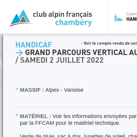
Commi
HAN
HANDICAF
>
Voir le compte rendu de sort
>
GRAND PARCOURS VERTICAL A
/ SAMEDI 2 JUILLET 2022
MASSIF :
Alpes - Vanoise
MATÉRIEL :
Voir les informations envoyées par 
par la FFCAM pour le matériel technique.
Veste de pluie, sac à dos, lunettes de soleil, ch