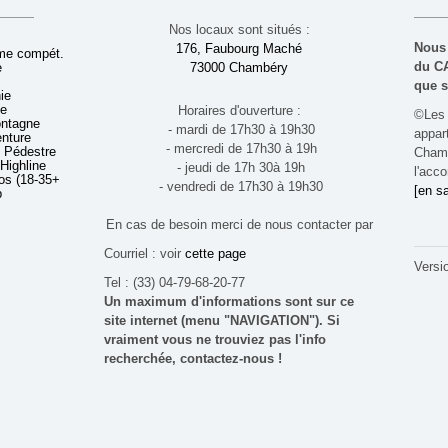
Nos locaux sont situés :
Nous 
176, Faubourg Maché
sme compét.
du CA
e
73000 Chambéry
que s
ie
ue
Horaires d'ouverture :
©Les 
ontagne
- mardi de 17h30 à 19h30
appa
enture
- mercredi de 17h30 à 19h
 Pédestre
Chamb
 Highline
- jeudi de 17h 30à 19h
l'acco
s (18-35+ ans)
- vendredi de 17h30 à 19h30
[en sa
b
En cas de besoin merci de nous contacter par
Courriel : voir
cette page
Versi
Tel : (33) 04-79-68-20-77
Un maximum d'informations sont sur ce
site internet (menu "NAVIGATION"). Si
vraiment vous ne trouviez pas l'info
recherchée, contactez-nous !