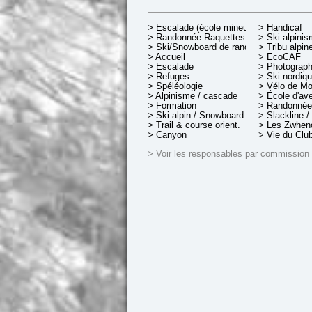
> Escalade (école mineurs)
> Handicaf
> Randonnée Raquettes
> Ski alpini
> Ski/Snowboard de rando.
> Tribu alpin
> Accueil
> EcoCAF
> Escalade
> Photograph
> Refuges
> Ski nordiq
> Spéléologie
> Vélo de M
> Alpinisme / cascade
> École d'av
> Formation
> Randonnée
> Ski alpin / Snowboard
> Slackline /
> Trail & course orient.
> Les Zwheno
> Canyon
> Vie du Clu
> Voir les responsables par commission