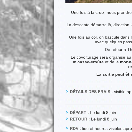
Une fois à la croix, nous prendr
La descente démarre là, direction 
Une fois au col, on bascule dans 
avec quelques passa
De retour à Th
Le covoiturage sera organisé au
un
casse-croûte
et de la
monn
re
La sortie peut êt
DÉTAILS DES FRAIS :
visible a
DÉPART :
Le lundi 8 juin
RETOUR :
Le lundi 8 juin
RDV :
lieu et heures visibles apr