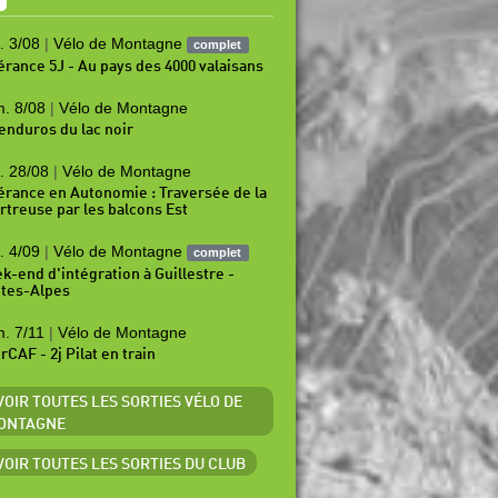
. 3/08
|
Vélo de Montagne
complet
nérance 5J - Au pays des 4000 valaisans
. 8/08
|
Vélo de Montagne
 enduros du lac noir
. 28/08
|
Vélo de Montagne
nérance en Autonomie : Traversée de la
rtreuse par les balcons Est
. 4/09
|
Vélo de Montagne
complet
k-end d'intégration à Guillestre -
tes-Alpes
. 7/11
|
Vélo de Montagne
rCAF - 2j Pilat en train
 VOIR TOUTES LES SORTIES VÉLO DE
ONTAGNE
 VOIR TOUTES LES SORTIES DU CLUB