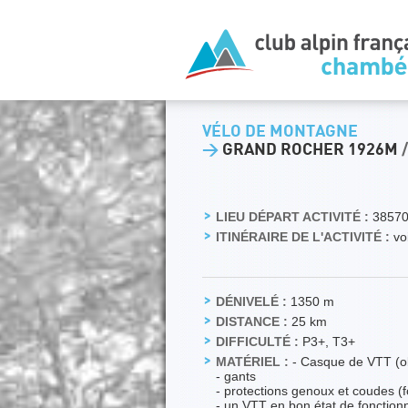
VÉLO DE MONTAGNE
>
GRAND ROCHER 1926M
LIEU DÉPART ACTIVITÉ :
38570
ITINÉRAIRE DE L'ACTIVITÉ :
voi
DÉNIVELÉ :
1350 m
DISTANCE :
25 km
DIFFICULTÉ :
P3+, T3+
MATÉRIEL :
- Casque de VTT (ob
- gants
- protections genoux et coudes (f
- un VTT en bon état de fonctionne