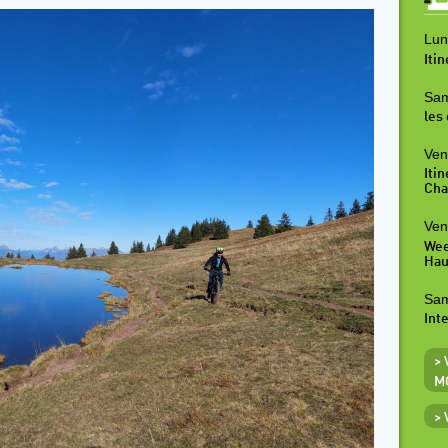
Lun
Iti
Sam
les
Ven
Iti
Cha
Ven
Wee
Hau
Sam
Inte
>
M
>