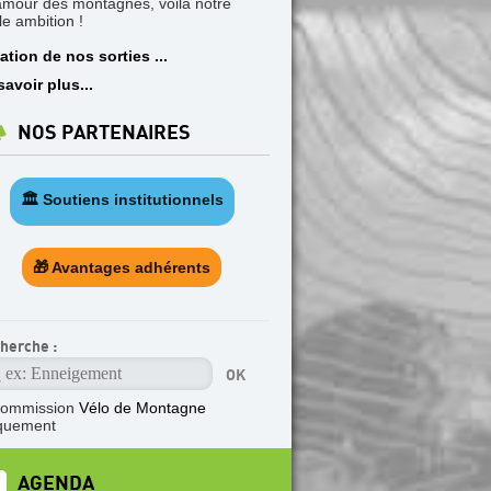
'amour des montagnes, voilà notre
le ambition !
ation de nos sorties ...
savoir plus...
NOS PARTENAIRES
🏛️ Soutiens institutionnels
🎁 Avantages adhérents
herche :
commission
Vélo de Montagne
quement
AGENDA