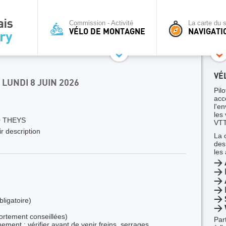
Commission - Activité
La carte du s
VÉLO DE MONTAGNE
NAVIGATI
VÉ
/ LUNDI 8 JUIN 2026
Pilo
acc
l'en
les
 THEYS
VTT
r description
La 
des
les
> 
> 
> A
> 
> 
ligatoire)
> 
ortement conseillées)
Par
ment : vérifier avant de venir freins, serrages,..