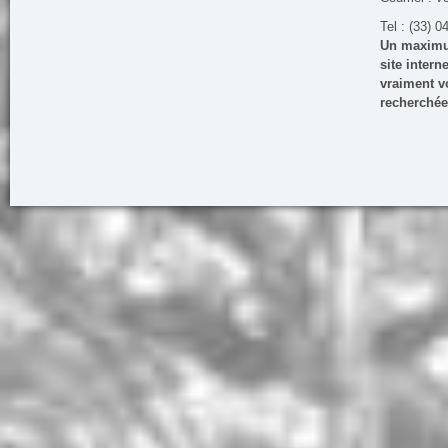
Tel : (33) 0
Un maximum
site inter
vraiment vo
recherchée