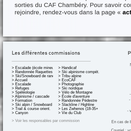
sorties du CAF Chambéry. Pour savoir 
rejoindre, rendez-vous dans la page «
ac
P
Les différentes commissions
> Escalade (école mineurs)
> Handicaf
> Randonnée Raquettes
> Ski alpinisme compét.
> Ski/Snowboard de rando.
> Tribu alpine
> Accueil
> EcoCAF
> Escalade
> Photographie
> Refuges
> Ski nordique
> Spéléologie
> Vélo de Montagne
-
> Alpinisme / cascade
> École d'aventure
-
> Formation
> Randonnée Pédestre
> Ski alpin / Snowboard
> Slackline / Highline
> Trail & course orient.
> Les Zwhenos (18-35+ ans)
- 
> Canyon
> Vie du Club
> Voir les responsables par commission
En cas de 
Courriel : v