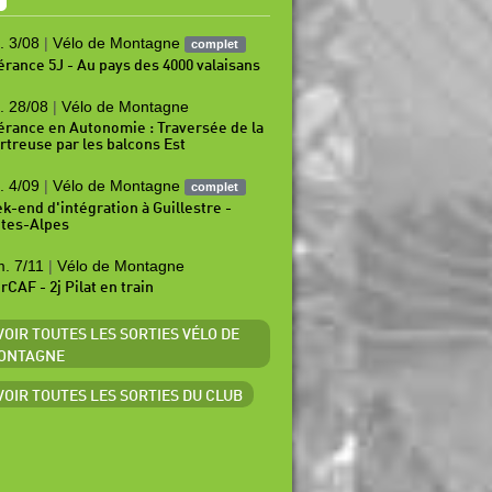
. 3/08
|
Vélo de Montagne
complet
nérance 5J - Au pays des 4000 valaisans
. 28/08
|
Vélo de Montagne
nérance en Autonomie : Traversée de la
rtreuse par les balcons Est
. 4/09
|
Vélo de Montagne
complet
k-end d'intégration à Guillestre -
tes-Alpes
. 7/11
|
Vélo de Montagne
rCAF - 2j Pilat en train
 VOIR TOUTES LES SORTIES VÉLO DE
ONTAGNE
 VOIR TOUTES LES SORTIES DU CLUB