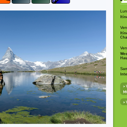
Lun
Iti
Ven
Iti
Cha
Ven
Wee
Hau
Sam
Inte
>
M
>