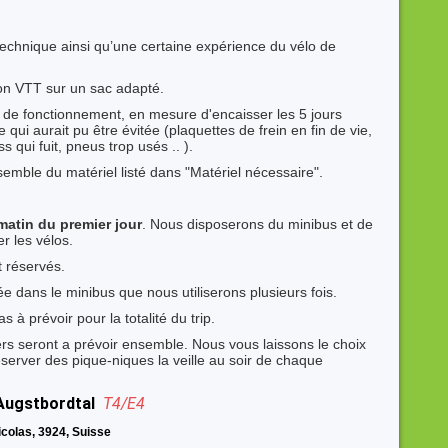
technique ainsi qu’une certaine expérience du vélo de
son VTT sur un sac adapté.
at de fonctionnement, en mesure d'encaisser les 5 jours
qui aurait pu être évitée (plaquettes de frein en fin de vie,
ss qui fuit, pneus trop usés .. ).
nsemble du matériel listé dans "Matériel nécessaire".
 matin du premier jour
. Nous disposerons du minibus et de
r les vélos.
 réservés.
ée dans le minibus que nous utiliserons plusieurs fois.
 à prévoir pour la totalité du trip.
ners seront a prévoir ensemble. Nous vous laissons le choix
server des pique-niques la veille au soir de chaque
'Augstbordtal
T4/E4
icolas, 3924, Suisse