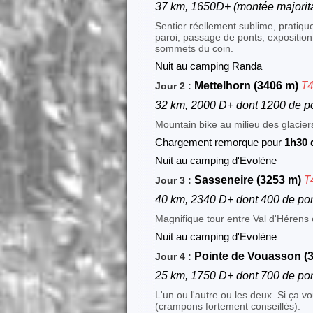
37 km, 1650D+ (montée majorita
Sentier réellement sublime, pratiqu
paroi, passage de ponts, exposition
sommets du coin.
Nuit au camping Randa
T
Mettelhorn (3406 m)
Jour 2 :
32 km, 2000 D+ dont 1200 de p
Mountain bike au milieu des glaciers
Chargement remorque pour
1h30 
Nuit au camping d'Evolène
T
Sasseneire (3253 m)
Jour 3 :
40 km, 2340 D+ dont 400 de po
Magnifique tour entre Val d'Hérens e
Nuit au camping d'Evolène
Pointe de Vouasson (3
Jour 4 :
25 km, 1750 D+ dont 700 de po
L'un ou l'autre ou les deux. Si ça vo
(crampons fortement conseillés).