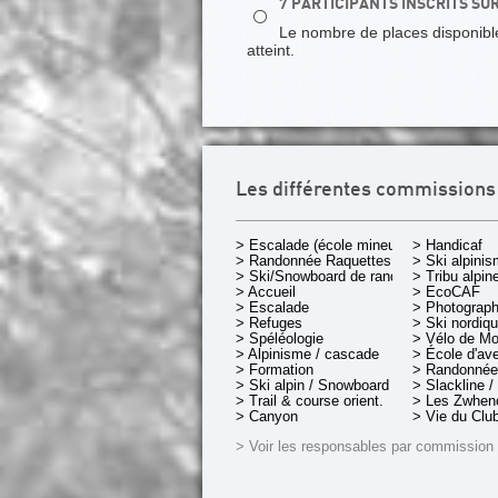
7 PARTICIPANTS INSCRITS SU
⚪
Le nombre de places disponibles
atteint.
Les différentes commissions
> Escalade (école mineurs)
> Handicaf
> Randonnée Raquettes
> Ski alpini
> Ski/Snowboard de rando.
> Tribu alpin
> Accueil
> EcoCAF
> Escalade
> Photograph
> Refuges
> Ski nordiq
> Spéléologie
> Vélo de M
> Alpinisme / cascade
> École d'av
> Formation
> Randonnée
> Ski alpin / Snowboard
> Slackline /
> Trail & course orient.
> Les Zwheno
> Canyon
> Vie du Clu
> Voir les responsables par commission