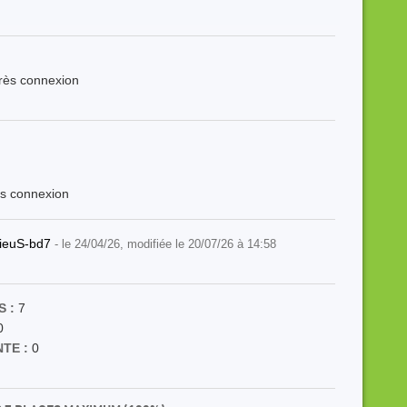
près connexion
ès connexion
ieuS-bd7
- le 24/04/26, modifiée le 20/07/26 à 14:58
 :
7
0
TE :
0