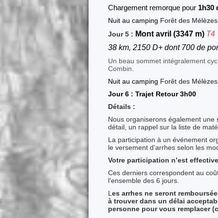
Chargement remorque pour
1h30 
Nuit au camping
Forêt des Mélèzes 
T4
Mont avril (3347 m)
Jour 5 :
38 km, 2150 D+ dont 700 de po
Un beau sommet intégralement cycla
Combin.
Nuit au camping
Forêt des Mélèzes 
Jour 6 : Trajet Retour 3h00
Détails :
Nous organiserons également une
détail, un rappel sur la liste de mat
La participation à un événement or
le versement d’arrhes selon les moda
Votre participation n’est effecti
Ces derniers correspondent au coût 
l'ensemble des 6 jours.
L
es arrhes ne seront remboursées
à trouver dans un délai acceptab
personne pour vous remplacer (cet