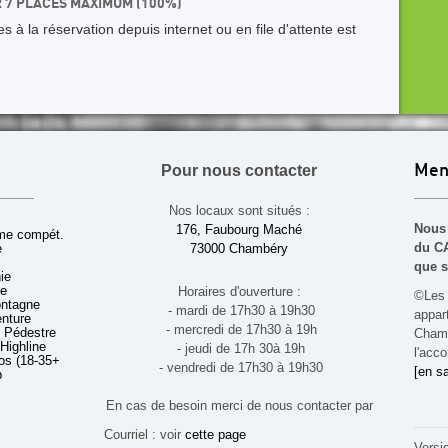
R 7 PLACES MAXIMUM (100%)
 à la réservation depuis internet ou en file d'attente est
Pour nous contacter
Men
Nos locaux sont situés :
Nous 
176, Faubourg Maché
sme compét.
du CA
e
73000 Chambéry
que s
ie
ue
Horaires d'ouverture :
©Les 
ontagne
- mardi de 17h30 à 19h30
appa
enture
- mercredi de 17h30 à 19h
 Pédestre
Chamb
 Highline
- jeudi de 17h 30à 19h
l'acco
s (18-35+ ans)
- vendredi de 17h30 à 19h30
[en sa
b
En cas de besoin merci de nous contacter par
Courriel : voir
cette page
Versi