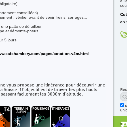
à l
ligatoire)
seu
ortement conseillées)
Cot
ment : vérifier avant de venir freins, serrages,..
en 
 une patte de dérailleur
pompe et démonte-pneus
ur 5 jours
www.cafchambery.com/pages/cotation-v2m.html
ne vous propose une itinérance pour découvrir une
a Suisse !! l’objectif est de braver les plus hauts
Rec
assant facilement les 3000m d’altitude.
uni