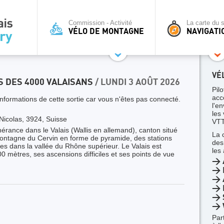
Commission - Activité
La carte du s
VÉLO DE MONTAGNE
NAVIGATI
VÉ
YS DES 4000 VALAISANS
/ LUNDI 3 AOÛT 2026
Pilo
acc
nformations de cette sortie car vous n'êtes pas connecté.
l'en
les
Nicolas, 3924, Suisse
VTT
nérance dans le Valais (Wallis en allemand), canton situé
La 
 montagne du Cervin en forme de pyramide, des stations
des
es dans la vallée du Rhône supérieur. Le Valais est
les
 mètres, ses ascensions difficiles et ses points de vue
> 
> 
> A
> 
> 
> 
Par