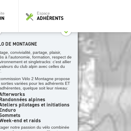
ite
Espace
ON
ADHÉRENTS
LO DE MONTAGNE
tage, convivialité, partage, plaisir,
ès à l'autonomie, formation, respect de
vironnement et singletracks: c'est allier
 valeurs du club alpin avec celles du
.
commission Vélo 2 Montagne propose
 sorties variées pour les adhérents ET
 adhérentes, quelque soit leur niveau:
Afterworks
Randonnées alpines
teliers pilotages et initiations
Enduro
Sommets
Week-end et raids
tager notre passion du vélo combinée