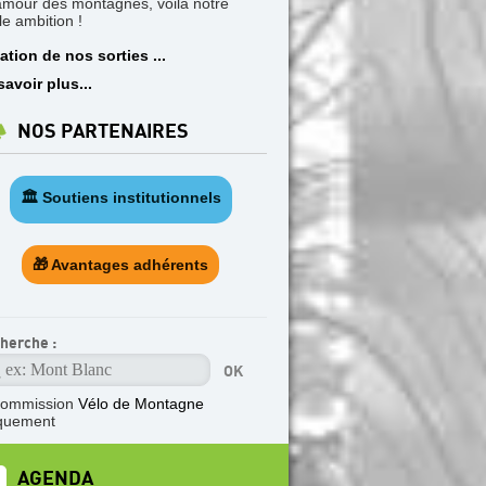
'amour des montagnes, voilà notre
le ambition !
ation de nos sorties ...
savoir plus...
NOS PARTENAIRES
🏛️ Soutiens institutionnels
🎁 Avantages adhérents
herche :
commission
Vélo de Montagne
quement
AGENDA