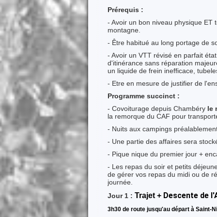
Prérequis :
- Avoir un bon niveau physique ET 
montagne.
- Être habitué au long portage de 
- Avoir un VTT révisé en parfait ét
d'itinérance sans réparation majeure 
un liquide de frein inefficace, tubele
- Etre en mesure de justifier de l'e
Programme succinct :
- Covoiturage depuis Chambéry
le
la remorque du CAF pour transporte
- Nuits aux campings préalablement
- Une partie des affaires sera stock
- Pique nique du premier jour + encas
- Les repas du soir et petits déjeu
de gérer vos repas du midi ou de ré
journée.
Descente de l
Trajet +
Jour 1 :
3h30 de route jusqu'au départ à Saint-N