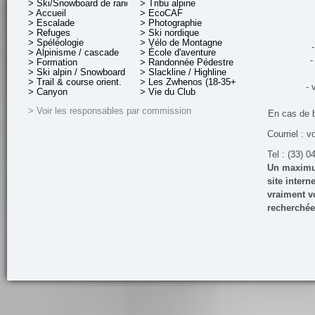
> Ski/Snowboard de rando.
> Tribu alpine
> Accueil
> EcoCAF
> Escalade
> Photographie
> Refuges
> Ski nordique
> Spéléologie
> Vélo de Montagne
-
> Alpinisme / cascade
> École d'aventure
-
> Formation
> Randonnée Pédestre
> Ski alpin / Snowboard
> Slackline / Highline
> Trail & course orient.
> Les Zwhenos (18-35+ ans)
- 
> Canyon
> Vie du Club
> Voir les responsables par commission
En cas de 
Courriel : v
Tel : (33) 0
Un maximum
site inter
vraiment vo
recherchée