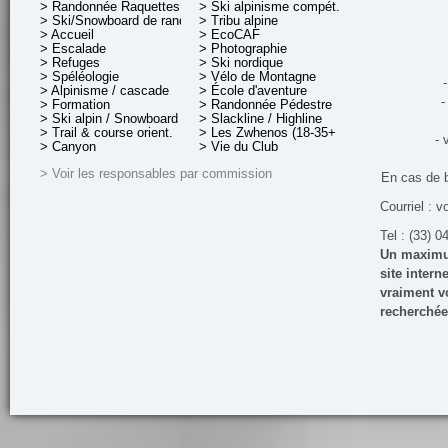
> Randonnée Raquettes
> Ski alpinisme compét.
> Ski/Snowboard de rando.
> Tribu alpine
> Accueil
> EcoCAF
> Escalade
> Photographie
> Refuges
> Ski nordique
> Spéléologie
> Vélo de Montagne
-
> Alpinisme / cascade
> École d'aventure
-
> Formation
> Randonnée Pédestre
> Ski alpin / Snowboard
> Slackline / Highline
> Trail & course orient.
> Les Zwhenos (18-35+ ans)
- 
> Canyon
> Vie du Club
> Voir les responsables par commission
En cas de 
Courriel : v
Tel : (33) 0
Un maximum
site inter
vraiment vo
recherchée