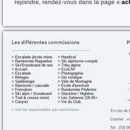
rejoindre, rendez-vous dans la page «
ac
P
Les différentes commissions
> Escalade (école mineurs)
> Handicaf
> Randonnée Raquettes
> Ski alpinisme compét.
> Ski/Snowboard de rando.
> Tribu alpine
> Accueil
> EcoCAF
> Escalade
> Photographie
> Refuges
> Ski nordique
> Spéléologie
> Vélo de Montagne
-
> Alpinisme / cascade
> École d'aventure
-
> Formation
> Randonnée Pédestre
> Ski alpin / Snowboard
> Slackline / Highline
> Trail & course orient.
> Les Zwhenos (18-35+ ans)
- 
> Canyon
> Vie du Club
> Voir les responsables par commission
En cas de 
Courriel : v
Tel : (33) 0