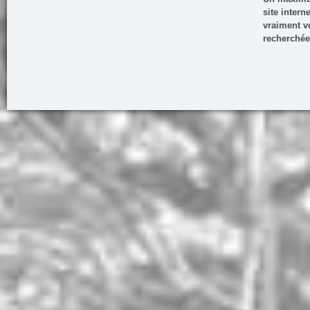
site inter
vraiment vo
recherchée