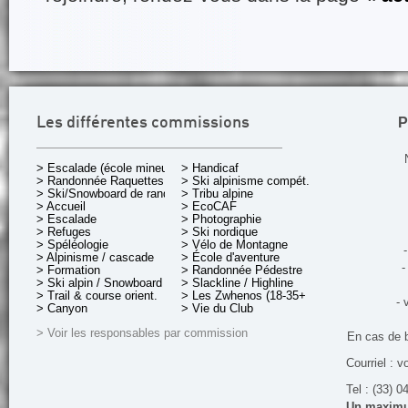
P
Les différentes commissions
> Escalade (école mineurs)
> Handicaf
> Randonnée Raquettes
> Ski alpinisme compét.
> Ski/Snowboard de rando.
> Tribu alpine
> Accueil
> EcoCAF
> Escalade
> Photographie
> Refuges
> Ski nordique
> Spéléologie
> Vélo de Montagne
-
> Alpinisme / cascade
> École d'aventure
-
> Formation
> Randonnée Pédestre
> Ski alpin / Snowboard
> Slackline / Highline
> Trail & course orient.
> Les Zwhenos (18-35+ ans)
- 
> Canyon
> Vie du Club
> Voir les responsables par commission
En cas de 
Courriel : v
Tel : (33) 0
Un maximum