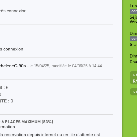
Lun
près connexion
co
Séj
Vér
Dim
co
Gra
ès connexion
Dim
Ch
eheleneC-90a
- le 15/04/25, modifiée le 04/06/25 à 14:44
>
R
 :
6
>
0
TE :
0
R 6 PLACES MAXIMUM (83%)
irmation
 réservation depuis internet ou en file d'attente est