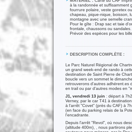
MATÉRIEL :
Carte du CAF Imprim
à la randonnée et suffisamment gr
fourrure polaire, veste goretex o
chapeau, pique-nique, boisson, l
montagne avec une semelle cran
Pour le gîte : Drap sac et taie d'or
frontale, chaussons ou sandales. 
Prévoir des espèces pour les bille
DESCRIPTION COMPLÈTE :
Le Parc Naturel Régional de Chartr
un grand week-end de rando à cette 
destination de Saint Pierre de Char
boucle vers un sommet le dimanche.
retrouverons d'autres adhérent.es 
en trail ou par d'autres modes en "m
J1, vendredi 13 juin
: départ à 7h2
Verney, par le car T41 à destinatio
à l'arrêt "Covet" (près du CAF) à 7h
(en face du parking relais de la Pote
l'encadrante.
Depuis l'arrêt "Revol", où nous des
(altitude 400m), , nous partirons p