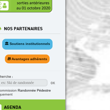
NOS PARTENAIRES
🏛️ Soutiens institutionnels
🎁 Avantages adhérents
herche :
commission
Randonnée Pédestre
quement
AGENDA