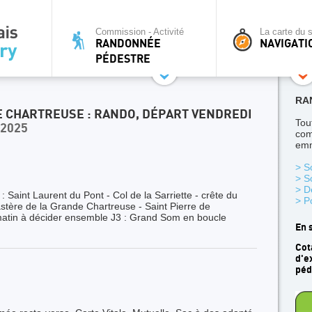
Commission - Activité
La carte du s
RANDONNÉE
NAVIGATI
PÉDESTRE
RA
E CHARTREUSE : RANDO, DÉPART VENDREDI
Tou
 2025
com
emm
> S
> S
> D
: Saint Laurent du Pont - Col de la Sarriette - crête du
> P
astère de la Grande Chartreuse - Saint Pierre de
 matin à décider ensemble J3 : Grand Som en boucle
En 
Cot
d'e
péd