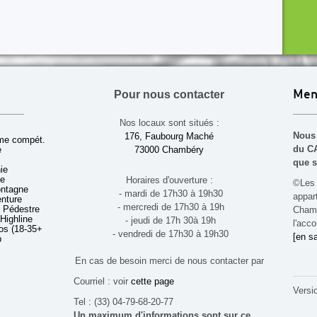
Pour nous contacter
Men
Nos locaux sont situés :
Nous 
176, Faubourg Maché
sme compét.
du CA
e
73000 Chambéry
que s
ie
ue
Horaires d'ouverture :
©Les 
ontagne
- mardi de 17h30 à 19h30
appa
enture
- mercredi de 17h30 à 19h
 Pédestre
Chamb
 Highline
- jeudi de 17h 30à 19h
l'acco
s (18-35+ ans)
- vendredi de 17h30 à 19h30
[en sa
b
En cas de besoin merci de nous contacter par
Courriel : voir
cette page
Versi
Tel : (33) 04-79-68-20-77
Un maximum d'informations sont sur ce