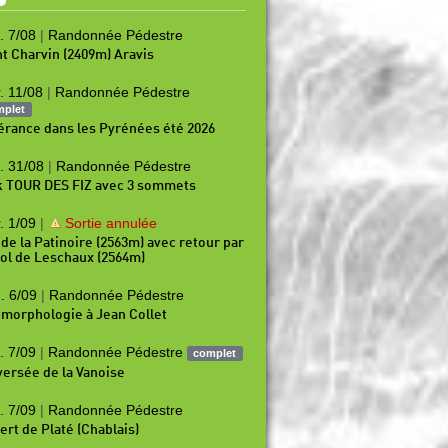
. 7/08
|
Randonnée Pédestre
t Charvin (2409m) Aravis
. 11/08
|
Randonnée Pédestre
mplet
nérance dans les Pyrénées été 2026
. 31/08
|
Randonnée Pédestre
k TOUR DES FIZ avec 3 sommets
. 1/09
|
Sortie annulée
 de la Patinoire (2563m) avec retour par
Col de Leschaux (2564m)
. 6/09
|
Randonnée Pédestre
morphologie à Jean Collet
. 7/09
|
Randonnée Pédestre
complet
versée de la Vanoise
. 7/09
|
Randonnée Pédestre
ert de Platé (Chablais)