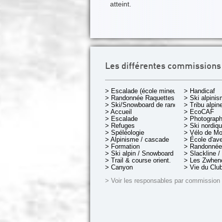
atteint.
Les différentes commissions
> Escalade (école mineurs)
> Handicaf
> Randonnée Raquettes
> Ski alpini
> Ski/Snowboard de rando.
> Tribu alpin
> Accueil
> EcoCAF
> Escalade
> Photograph
> Refuges
> Ski nordiq
> Spéléologie
> Vélo de M
> Alpinisme / cascade
> École d'av
> Formation
> Randonnée
> Ski alpin / Snowboard
> Slackline /
> Trail & course orient.
> Les Zwheno
> Canyon
> Vie du Clu
> Voir les responsables par commission