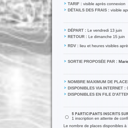
TARIF :
visible après connexion
DÉTAILS DES FRAIS :
visible a
DÉPART :
Le vendredi 13 juin
RETOUR :
Le dimanche 15 juin
RDV :
lieu et heures visibles apr
SORTIE PROPOSÉE PAR :
Mari
NOMBRE MAXIMUM DE PLACES
DISPONIBLES VIA INTERNET :
DISPONIBLES EN FILE D'ATTEN
5 PARTICIPANTS INSCRITS SU
⚪
1 inscription en attente de conf
Le nombre de places disponibles à la