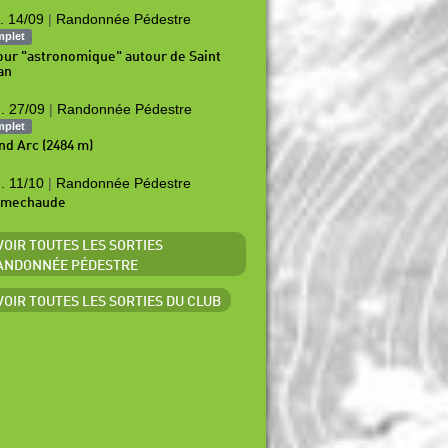
. 14/09
|
Randonnée Pédestre
mplet
our "astronomique" autour de Saint
an
. 27/09
|
Randonnée Pédestre
mplet
nd Arc (2484 m)
. 11/10
|
Randonnée Pédestre
amechaude
 VOIR TOUTES LES SORTIES
ANDONNÉE PÉDESTRE
 VOIR TOUTES LES SORTIES DU CLUB