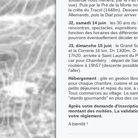
soutenue nous mènera, par le Pas d
vue). Puis par le Pré de la Morte n
la crête du Tracol (1448m). Descen
Allemands, puis la Diat pour arriv
J2, samedi 14 juin
: les 30 ans du
rencontres, spectacles, expositions 
fonction des horaires des différente
pourrons éventuellement décider en
J3, dimanche 15 juin
: le Grand So
et la Correrie.16 km, D+ 1300m, D-
17h20, arrivée à Saint Laurent du Po
car pour Chambéry : départ de Sai
routière à 19h57 (descente possibl
l'aller).
Hébergement
: gîte en gestion lib
pour chaque chambre, cuisine et sa
petits déjeuners et repas du soir, à 
Tous commerces au village. Le samed
"stands gourmands" en plus des co
Après votre demande d'inscriptio
montant des nuitées. La validatio
votre règlement.
A bientôt !