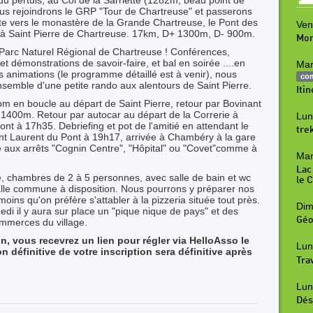
u pertuis, au Col de la Sarriette (1282m, beau point de
ous rejoindrons le GRP "Tour de Chartreuse" et passerons
te vers le monastère de la Grande Chartreuse, le Pont des
Ven
er à Saint Pierre de Chartreuse. 17km, D+ 1300m, D- 900m.
Mon
 Parc Naturel Régional de Chartreuse ! Conférences,
et démonstrations de savoir-faire, et bal en soirée ....en
Mar
s animations (le programme détaillé est à venir), nous
co
semble d'une petite rando aux alentours de Saint Pierre.
Iti
m en boucle au départ de Saint Pierre, retour par Bovinant
 1400m. Retour par autocar au départ de la Correrie à
Lun
nt à 17h35. Debriefing et pot de l'amitié en attendant le
tre
nt Laurent du Pont à 19h17, arrivée à Chambéry à la gare
e aux arrêts "Cognin Centre", "Hôpital" ou "Covet"comme à
Mar
Lac
re, chambres de 2 à 5 personnes, avec salle de bain et wc
le 
lle commune à disposition. Nous pourrons y préparer nos
moins qu'on préfère s'attabler à la pizzeria située tout près.
Dim
i il y aura sur place un "pique nique de pays" et des
Géo
mmerces du village.
n, vous recevrez un lien pour régler via HelloAsso le
Lun
n définitive de votre inscription sera définitive après
Tra
Lun
Dés