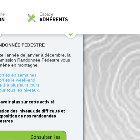
ite
Espace
ON
ADHÉRENTS
NDONNÉE PEDESTRE
te l'année de janvier à décembre, la
mission Randonnée Pédestre vous
ène en montagne.
orties en semaines
orties le week-end
e 1 à plusieurs jours
our tous les niveaux.
savoir plus sur cette activité
ation des niveaux de difficulté et
xposition de nos randonnées
estres