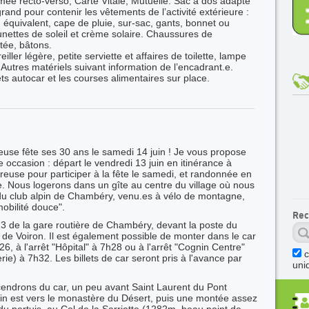
ée recto-verso, Carte Vitale, Mutuelle. Sac à dos adapté
and pour contenir les vêtements de l’activité extérieure :
u équivalent, cape de pluie, sur-sac, gants, bonnet ou
unettes de soleil et crème solaire. Chaussures de
tée, bâtons.
eiller légère, petite serviette et affaires de toilette, lampe
Autres matériels suivant information de l’encadrant.e.
ts autocar et les courses alimentaires sur place.
euse fête ses 30 ans le samedi 14 juin ! Je vous propose
occasion : départ le vendredi 13 juin en itinérance à
treuse pour participer à la fête le samedi, et randonnée en
 Nous logerons dans un gîte au centre du village où nous
du club alpin de Chambéry, venu.es à vélo de montagne,
obilité douce".
Rec
3 de la gare routière de Chambéry, devant la poste du
n de Voiron. Il est également possible de monter dans le car
26, à l'arrêt "Hôpital" à 7h28 ou à l'arrêt "Cognin Centre"
rie) à 7h32. Les billets de car seront pris à l'avance par
uni
cendrons du car, un peu avant Saint Laurent du Pont
lein est vers le monastère du Désert, puis une montée assez