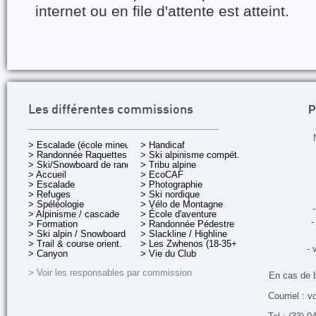
internet ou en file d'attente est atteint.
P
Les différentes commissions
> Escalade (école mineurs)
> Handicaf
> Randonnée Raquettes
> Ski alpinisme compét.
> Ski/Snowboard de rando.
> Tribu alpine
> Accueil
> EcoCAF
> Escalade
> Photographie
> Refuges
> Ski nordique
> Spéléologie
> Vélo de Montagne
-
> Alpinisme / cascade
> École d'aventure
-
> Formation
> Randonnée Pédestre
> Ski alpin / Snowboard
> Slackline / Highline
> Trail & course orient.
> Les Zwhenos (18-35+ ans)
- 
> Canyon
> Vie du Club
> Voir les responsables par commission
En cas de 
Courriel : v