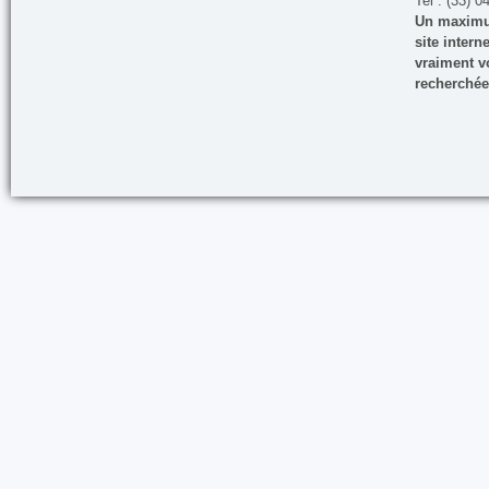
Tel : (33) 0
Un maximum
site inter
vraiment vo
recherchée