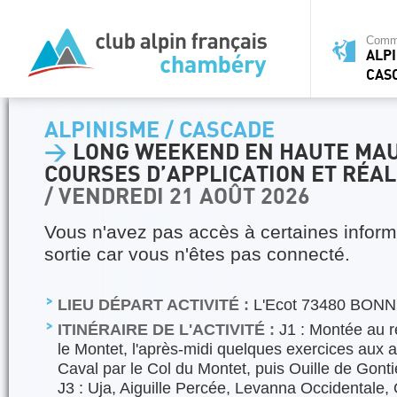
Commi
ALPI
CAS
ALPINISME / CASCADE
>
LONG WEEKEND EN HAUTE MAU
COURSES D’APPLICATION ET RÉAL
/ VENDREDI 21 AOÛT 2026
Vous n'avez pas accès à certaines inform
sortie car vous n'êtes pas connecté.
LIEU DÉPART ACTIVITÉ :
L'Ecot 73480 BON
ITINÉRAIRE DE L'ACTIVITÉ :
J1 : Montée au re
le Montet, l'après-midi quelques exercices aux a
Caval par le Col du Montet, puis Ouille de Gont
J3 : Uja, Aiguille Percée, Levanna Occidentale, 