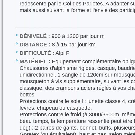
redescente par le Col des Pariotes. A adapter su
mais aussi suivant la forme et l'envie des partici
DÉNIVELÉ :
900 à 1200 par jour m
DISTANCE :
8 à 15 par jour km
DIFFICULTÉ :
Alpi F
MATÉRIEL :
Equipement complémentaire obligat
Chaussures d'alpinisme rigides, casque, baudr
unidirectionnel, 1 sangle de 120cm sur mousque
mousqueton à vis supplémentaire, suivant les con
classique, des crampons aciers réglés à vos ch
bottes
Protections contre le soleil : lunette classe 4, cr
lèvres, chapeau ou casquette.
Protections contre le froid (à 3000/3500m, même
beau temps, la température ressentie peut être
deg) : 2 paires de gants, bonnet, buffs, plusieu
Goretex (ou équivalent), haut et bas, selon mét