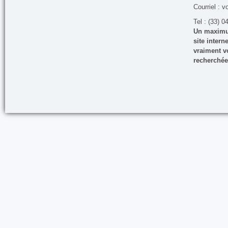
Courriel : v
Tel : (33) 0
Un maximum
site inter
vraiment vo
recherchée