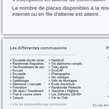
Le nombre de places disponibles à la rés
internet ou en file d'attente est atteint.
P
Les différentes commissions
> Escalade (école mineurs)
> Handicaf
> Randonnée Raquettes
> Ski alpinisme compét.
> Ski/Snowboard de rando.
> Tribu alpine
> Accueil
> EcoCAF
> Escalade
> Photographie
> Refuges
> Ski nordique
> Spéléologie
> Vélo de Montagne
-
> Alpinisme / cascade
> École d'aventure
-
> Formation
> Randonnée Pédestre
> Ski alpin / Snowboard
> Slackline / Highline
> Trail & course orient.
> Les Zwhenos (18-35+ ans)
- 
> Canyon
> Vie du Club
> Voir les responsables par commission
En cas de 