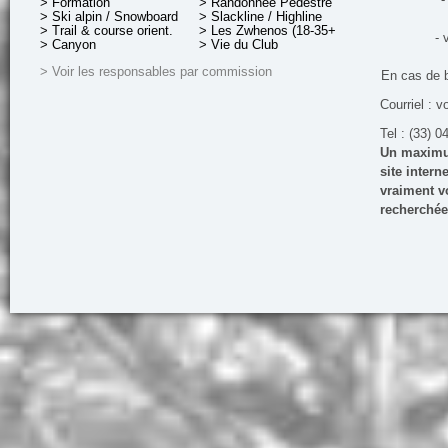
> Formation
> Randonnée Pédestre
> Ski alpin / Snowboard
> Slackline / Highline
> Trail & course orient.
> Les Zwhenos (18-35+ ans)
- 
> Canyon
> Vie du Club
> Voir les responsables par commission
En cas de 
Courriel : v
Tel : (33) 0
Un maximum
site inter
vraiment vo
recherchée