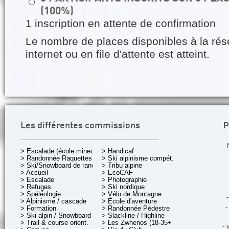
⚪
(100%)
1 inscription en attente de confirmation
Le nombre de places disponibles à la rés
internet ou en file d'attente est atteint.
P
Les différentes commissions
> Escalade (école mineurs)
> Handicaf
> Randonnée Raquettes
> Ski alpinisme compét.
> Ski/Snowboard de rando.
> Tribu alpine
> Accueil
> EcoCAF
> Escalade
> Photographie
> Refuges
> Ski nordique
> Spéléologie
> Vélo de Montagne
-
> Alpinisme / cascade
> École d'aventure
-
> Formation
> Randonnée Pédestre
> Ski alpin / Snowboard
> Slackline / Highline
> Trail & course orient.
> Les Zwhenos (18-35+ ans)
- 