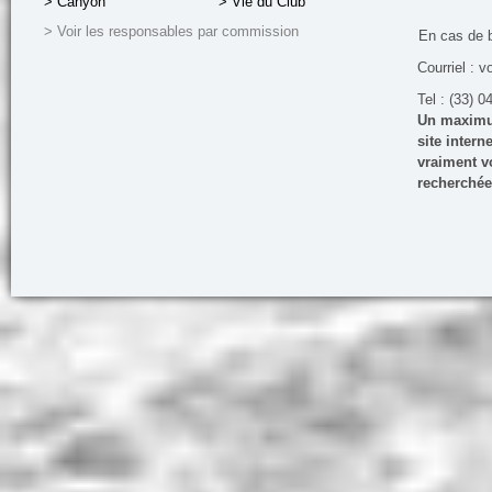
> Canyon
> Vie du Club
> Voir les responsables par commission
En cas de 
Courriel : v
Tel : (33) 0
Un maximum
site inter
vraiment vo
recherchée