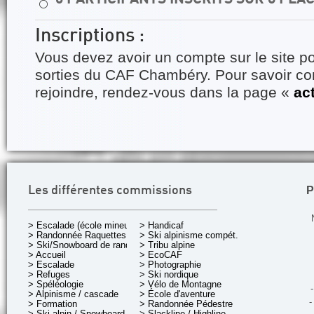
⚪
Inscriptions :
Vous devez avoir un compte sur le site po
sorties du CAF Chambéry. Pour savoir 
rejoindre, rendez-vous dans la page «
ac
P
Les différentes commissions
> Escalade (école mineurs)
> Handicaf
> Randonnée Raquettes
> Ski alpinisme compét.
> Ski/Snowboard de rando.
> Tribu alpine
> Accueil
> EcoCAF
> Escalade
> Photographie
> Refuges
> Ski nordique
> Spéléologie
> Vélo de Montagne
-
> Alpinisme / cascade
> École d'aventure
-
> Formation
> Randonnée Pédestre
> Ski alpin / Snowboard
> Slackline / Highline