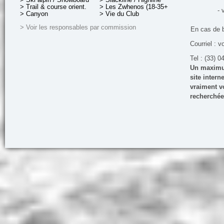
> Trail & course orient.
> Les Zwhenos (18-35+ ans)
- 
> Canyon
> Vie du Club
> Voir les responsables par commission
En cas de 
Courriel : v
Tel : (33) 0
Un maximum
site inter
vraiment vo
recherchée