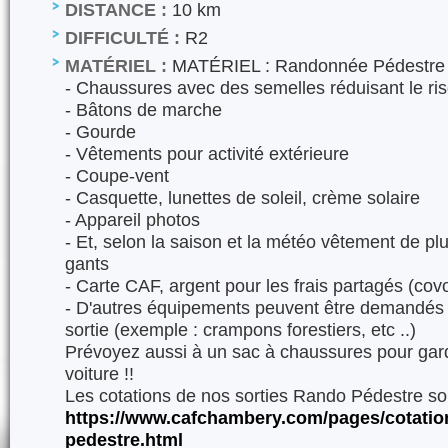
DISTANCE :
10 km
DIFFICULTÉ :
R2
MATÉRIEL :
MATÉRIEL : Randonnée Pédestre 
- Chaussures avec des semelles réduisant le r
- Bâtons de marche
- Gourde
- Vêtements pour activité extérieure
- Coupe-vent
- Casquette, lunettes de soleil, crème solaire
- Appareil photos
- Et, selon la saison et la météo vêtement de plui
gants
- Carte CAF, argent pour les frais partagés (covo
- D'autres équipements peuvent être demandés d
sortie (exemple : crampons forestiers, etc ..)
Prévoyez aussi à un sac à chaussures pour gard
voiture !!
Les cotations de nos sorties Rando Pédestre son
https://www.cafchambery.com/pages/cotatio
pedestre.html