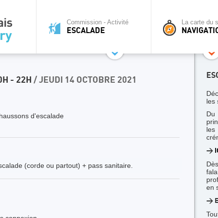
Commission - Activité
La carte du s
ESCALADE
NAVIGATI
ES
H - 22H
/ JEUDI 14 OCTOBRE 2021
Déc
les 
Du 
haussons d'escalade
pri
le
cré
>
I
Dès
calade (corde ou partout) + pass sanitaire.
fal
pro
en 
> E
Tou