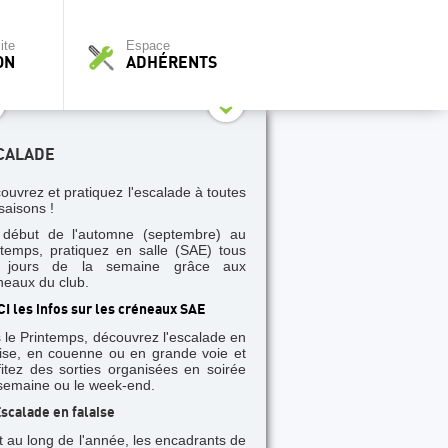
ite
Espace
ON
ADHÉRENTS
CALADE
ouvrez et pratiquez l'escalade à toutes
saisons !
début de l'automne (septembre) au
ntemps, pratiquez en salle (SAE) tous
s jours de la semaine grâce aux
neaux du club.
CI les infos sur les créneaux SAE
 le Printemps, découvrez l'escalade en
aise, en couenne ou en grande voie et
fitez des sorties organisées en soirée
semaine ou le week-end.
scalade en falaise
t au long de l'année, les encadrants de