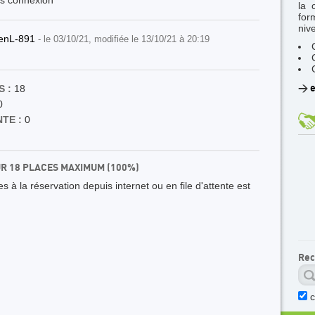
ès connexion
la 
for
niv
ienL-891
- le 03/10/21, modifiée le 13/10/21 à 20:19
 :
18
>
e
0
TE :
0
UR 18 PLACES MAXIMUM (100%)
 à la réservation depuis internet ou en file d'attente est
Rec