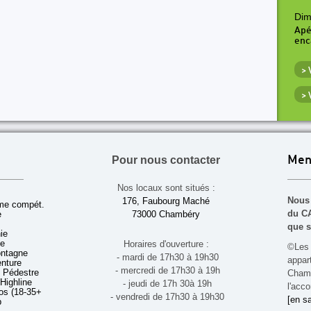
Dim
Apé
enc
>
>
Pour nous contacter
Men
Nos locaux sont situés :
Nous 
176, Faubourg Maché
sme compét.
du CA
e
73000 Chambéry
que s
ie
ue
Horaires d'ouverture :
©Les 
ontagne
- mardi de 17h30 à 19h30
appa
enture
- mercredi de 17h30 à 19h
 Pédestre
Chamb
 Highline
- jeudi de 17h 30à 19h
l'acco
s (18-35+ ans)
- vendredi de 17h30 à 19h30
[en sa
b