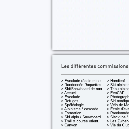
Les différentes commissions
> Escalade (école mineurs)
> Handicaf
> Randonnée Raquettes
> Ski alpini
> Ski/Snowboard de rando.
> Tribu alpin
> Accueil
> EcoCAF
> Escalade
> Photograph
> Refuges
> Ski nordiq
> Spéléologie
> Vélo de M
> Alpinisme / cascade
> École d'av
> Formation
> Randonnée
> Ski alpin / Snowboard
> Slackline /
> Trail & course orient.
> Les Zwheno
> Canyon
> Vie du Clu