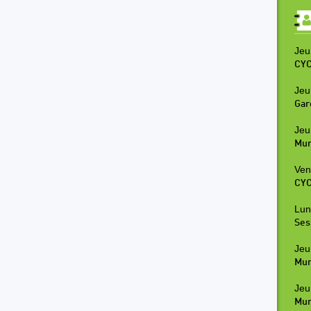
Jeu
CYC
Jeu
Gar
Jeu
Mur
Ven
CYC
Lun
Ses
Jeu
Mur
Jeu
Mur