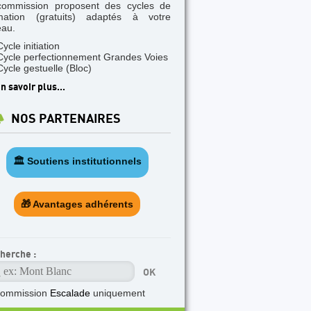
commission proposent des cycles de
mation (gratuits) adaptés à votre
eau.
Cycle initiation
Cycle perfectionnement Grandes Voies
Cycle gestuelle (Bloc)
n savoir plus...
NOS PARTENAIRES
🏛️ Soutiens institutionnels
🎁 Avantages adhérents
herche :
commission
Escalade
uniquement