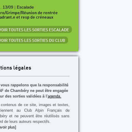
. 13/09
|
Escalade
ro/Grimpe/Réunion de rentrée
adrant.e et resp de créneaux
 VOIR TOUTES LES SORTIES ESCALADE
 VOIR TOUTES LES SORTIES DU CLUB
tions légales
vous rappelons que la responsabilité
F de Chambéry ne peut être engagée
ur des sorties validées à l'
agenda.
contenus de ce site, images et textes,
rtiennent au Club Alpin Français de
éry et ne peuvent être réutilisés sans
rd de leurs auteurs respectifs.
voir plus]