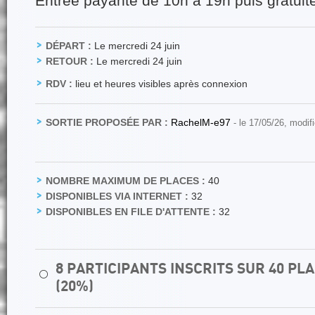
Entrée payante de 10h à 19h puis gratuit
DÉPART :
Le mercredi 24 juin
RETOUR :
Le mercredi 24 juin
RDV :
lieu et heures visibles après connexion
SORTIE PROPOSÉE PAR :
RachelM-e97
- le 17/05/26, modif
NOMBRE MAXIMUM DE PLACES :
40
DISPONIBLES VIA INTERNET :
32
DISPONIBLES EN FILE D'ATTENTE :
32
8 PARTICIPANTS INSCRITS SUR 40 P
⚪
(20%)