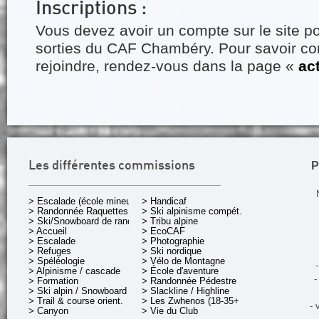
Inscriptions :
Vous devez avoir un compte sur le site po
sorties du CAF Chambéry. Pour savoir 
rejoindre, rendez-vous dans la page «
ac
P
Les différentes commissions
> Escalade (école mineurs)
> Handicaf
> Randonnée Raquettes
> Ski alpinisme compét.
> Ski/Snowboard de rando.
> Tribu alpine
> Accueil
> EcoCAF
> Escalade
> Photographie
> Refuges
> Ski nordique
> Spéléologie
> Vélo de Montagne
-
> Alpinisme / cascade
> École d'aventure
-
> Formation
> Randonnée Pédestre
> Ski alpin / Snowboard
> Slackline / Highline
> Trail & course orient.
> Les Zwhenos (18-35+ ans)
- 
> Canyon
> Vie du Club