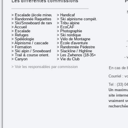
P
Les différentes commissions
> Escalade (école mineurs)
> Handicaf
> Randonnée Raquettes
> Ski alpinisme compét.
> Ski/Snowboard de rando.
> Tribu alpine
> Accueil
> EcoCAF
> Escalade
> Photographie
> Refuges
> Ski nordique
> Spéléologie
> Vélo de Montagne
-
> Alpinisme / cascade
> École d'aventure
-
> Formation
> Randonnée Pédestre
> Ski alpin / Snowboard
> Slackline / Highline
> Trail & course orient.
> Les Zwhenos (18-35+ ans)
- 
> Canyon
> Vie du Club
> Voir les responsables par commission
En cas de 
Courriel : v
Tel : (33) 0
Un maximum
site inter
vraiment vo
recherchée