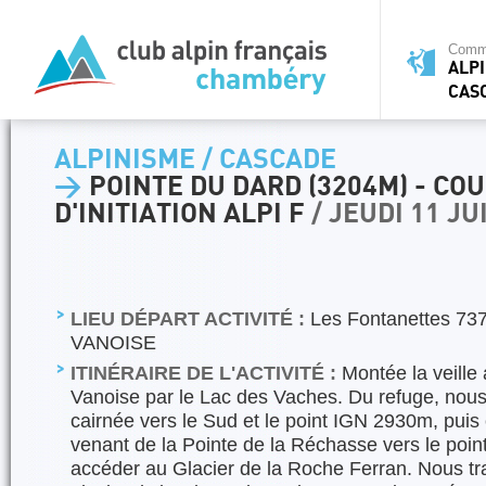
Commi
ALPI
CAS
ALPINISME / CASCADE
>
POINTE DU DARD (3204M) - CO
D'INITIATION ALPI F
/ JEUDI 11 JU
LIEU DÉPART ACTIVITÉ :
Les Fontanettes 7
VANOISE
ITINÉRAIRE DE L'ACTIVITÉ :
Montée la veille
Vanoise par le Lac des Vaches. Du refuge, nous
cairnée vers le Sud et le point IGN 2930m, puis
venant de la Pointe de la Réchasse vers le poi
accéder au Glacier de la Roche Ferran. Nous tr