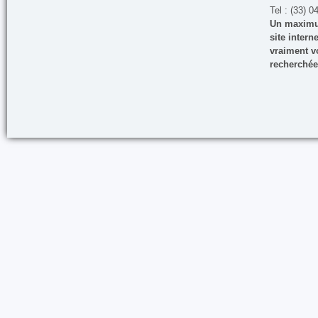
Tel : (33) 0
Un maximum
site inter
vraiment vo
recherchée