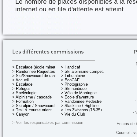
Le nombre de places disponibles à la rés
internet ou en file d'attente est atteint.
P
Les différentes commissions
> Escalade (école mineurs)
> Handicaf
> Randonnée Raquettes
> Ski alpinisme compét.
> Ski/Snowboard de rando.
> Tribu alpine
> Accueil
> EcoCAF
> Escalade
> Photographie
> Refuges
> Ski nordique
> Spéléologie
> Vélo de Montagne
-
> Alpinisme / cascade
> École d'aventure
-
> Formation
> Randonnée Pédestre
> Ski alpin / Snowboard
> Slackline / Highline
> Trail & course orient.
> Les Zwhenos (18-35+ ans)
- 
> Canyon
> Vie du Club
> Voir les responsables par commission
En cas de 
Courriel : v