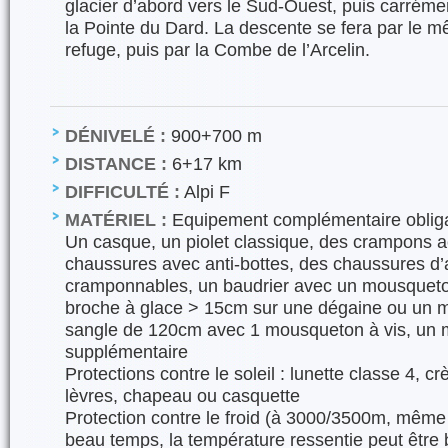
glacier d’abord vers le Sud-Ouest, puis carrém
la Pointe du Dard. La descente se fera par le mê
refuge, puis par la Combe de l’Arcelin.
DÉNIVELÉ :
900+700 m
DISTANCE :
6+17 km
DIFFICULTÉ :
Alpi F
MATÉRIEL :
Equipement complémentaire obligat
Un casque, un piolet classique, des crampons a
chaussures avec anti-bottes, des chaussures d’
cramponnables, un baudrier avec un mousqueton
broche à glace > 15cm sur une dégaine ou un m
sangle de 120cm avec 1 mousqueton à vis, un 
supplémentaire
Protections contre le soleil : lunette classe 4, cr
lèvres, chapeau ou casquette
Protection contre le froid (à 3000/3500m, même 
beau temps, la température ressentie peut être