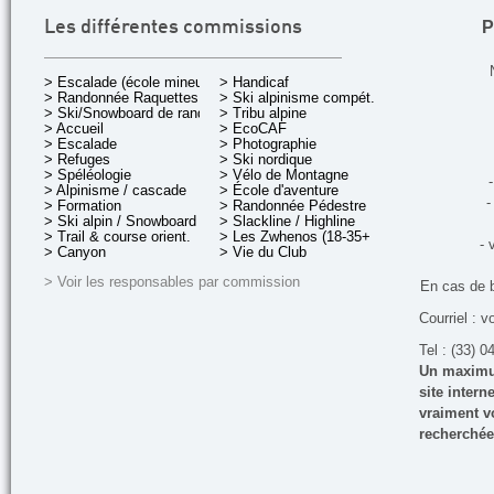
P
Les différentes commissions
> Escalade (école mineurs)
> Handicaf
> Randonnée Raquettes
> Ski alpinisme compét.
> Ski/Snowboard de rando.
> Tribu alpine
> Accueil
> EcoCAF
> Escalade
> Photographie
> Refuges
> Ski nordique
> Spéléologie
> Vélo de Montagne
-
> Alpinisme / cascade
> École d'aventure
-
> Formation
> Randonnée Pédestre
> Ski alpin / Snowboard
> Slackline / Highline
> Trail & course orient.
> Les Zwhenos (18-35+ ans)
- 
> Canyon
> Vie du Club
> Voir les responsables par commission
En cas de 
Courriel : v
Tel : (33) 0
Un maximum
site inter
vraiment vo
recherchée