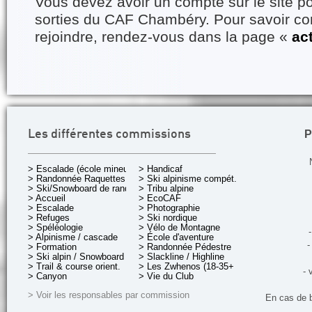
Vous devez avoir un compte sur le site po
sorties du CAF Chambéry. Pour savoir 
rejoindre, rendez-vous dans la page «
ac
P
Les différentes commissions
> Escalade (école mineurs)
> Handicaf
> Randonnée Raquettes
> Ski alpinisme compét.
> Ski/Snowboard de rando.
> Tribu alpine
> Accueil
> EcoCAF
> Escalade
> Photographie
> Refuges
> Ski nordique
> Spéléologie
> Vélo de Montagne
-
> Alpinisme / cascade
> École d'aventure
-
> Formation
> Randonnée Pédestre
> Ski alpin / Snowboard
> Slackline / Highline
> Trail & course orient.
> Les Zwhenos (18-35+ ans)
- 
> Canyon
> Vie du Club
> Voir les responsables par commission
En cas de 