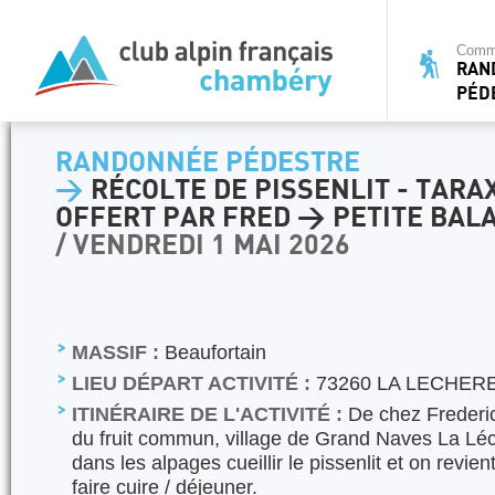
Commi
RAN
PÉD
RANDONNÉE PÉDESTRE
>
RÉCOLTE DE PISSENLIT - TAR
OFFERT PAR FRED > PETITE BAL
/ VENDREDI 1 MAI 2026
MASSIF :
Beaufortain
LIEU DÉPART ACTIVITÉ :
73260 LA LECHERE
ITINÉRAIRE DE L'ACTIVITÉ :
De chez Frederi
du fruit commun, village de Grand Naves La Lé
dans les alpages cueillir le pissenlit et on revien
faire cuire / déjeuner.