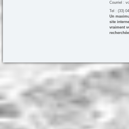
Courriel : v
Tel : (33) 0
Un maximum
site inter
vraiment vo
recherchée