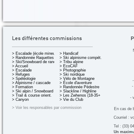
P
Les différentes commissions
> Escalade (école mineurs)
> Handicaf
> Randonnée Raquettes
> Ski alpinisme compét.
> Ski/Snowboard de rando.
> Tribu alpine
> Accueil
> EcoCAF
> Escalade
> Photographie
> Refuges
> Ski nordique
> Spéléologie
> Vélo de Montagne
-
> Alpinisme / cascade
> École d'aventure
-
> Formation
> Randonnée Pédestre
> Ski alpin / Snowboard
> Slackline / Highline
> Trail & course orient.
> Les Zwhenos (18-35+ ans)
- 
> Canyon
> Vie du Club
> Voir les responsables par commission
En cas de 
Courriel : v
Tel : (33) 0
Un maximum